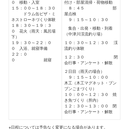
０ 移動・入室
付け・部屋清掃・荷物移動
１５：００～１８：３０
８：４５ 部
ドラム缶ピザ・ミ
屋点検
ネストローネづくり体験
９：１５～１０：３０
１８：３０～１９：３
集合・出発・移動・到着
０ 花火（雨天：風呂場
（中津川渓流釣り場）
下）
１９：３０～２２：０
１０：３０～１２：３０ 渓
０ 入浴、就寝準備
流釣り体験
２２：０
１２：３０ 閉
０ 就寝
会行事・アンケート・解散
２日目（雨天の場合）
９：１５～１０：００
木工（木工マグネット・ブン
ブンごまづくり）
１０：００～１２：３０ 焼
き魚づくり（所内）
１２：３０～１３：００ 閉
会行事・アンケート・解散
※日程については予告なく変更になる場合があります。