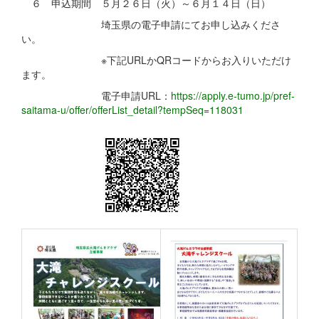
６ 申込期間 ５月２６日（火）～６月１４日（日）
埼玉県の電子申請にてお申し込みくださ
い。
※下記URLかQRコードからお入りいただけ
ます。
電子申請URL：
https://apply.e-tumo.jp/pref-
saitama-u/offer/offerList_detail?tempSeq=118031