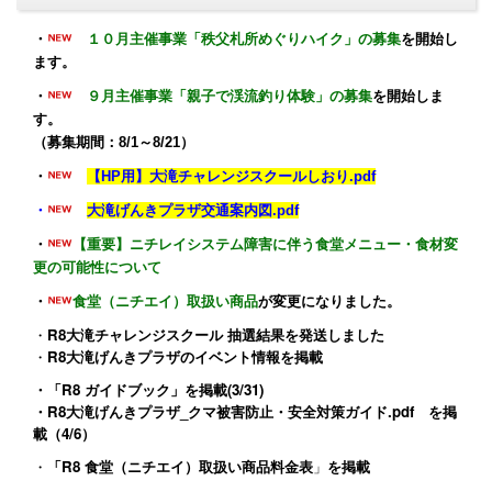
・
１０月主催事業「秩父札所めぐりハイク」の募集
を開始し
ます。
・
９月主催事業「親子で渓流釣り体験」の募集
を開始しま
す。
（募集期間：8/1～8/21）
・
【HP用】大滝チャレンジスクールしおり.pdf
・
大滝げんきプラザ交通案内図.pdf
・
【重要】ニチレイシステム障害に伴う食堂メニュー・食材変
更の可能性について
・
食堂（ニチエイ）取扱い商品
が変更になりました。
・
R8大滝チャレンジスクール 抽選結果を発送しました
・
R8大滝げんきプラザのイベント情報
を掲載
・
「R8 ガイドブック」
を掲載(3/31)
・
R8大滝げんきプラザ_クマ被害防止・安全対策ガイド.pdf
を掲
載（4/6）
・
「R8 食堂（ニチエイ）取扱い商品料金表
」
を掲載