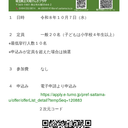
１ 日時 令和８年１０月７日（水）
２ 定員 一般２０名（子どもは小学校４年生以上）
※最低挙行人数１０名
※申込みが定員を超えた場合は抽選
３ 参加費 なし
４ 申込み 電子申請より申込み
https://apply.e-tumo.jp/pref-saitama-
u/offer/offerList_detail?tempSeq=120883
２次元コード