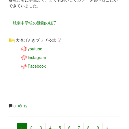
できていました。
城南中学校の活動の様子
大滝げんきプラザ公式
youtube
Instagram
Facebook
0
12
1
2
3
4
5
6
7
8
9
»