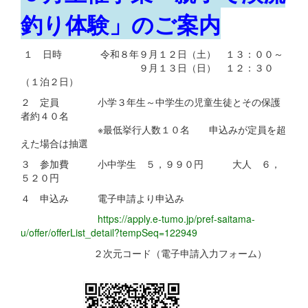
釣り体験」のご案内
１ 日時 令和８年９月１２日（土） １３：００～
９月１３日（日） １２：３０
（１泊２日）
２ 定員 小学３年生～中学生の児童生徒とその保護
者約４０名
※最低挙行人数１０名 申込みが定員を超
えた場合は抽選
３ 参加費 小中学生 ５，９９０円 大人 ６，
５２０円
４ 申込み 電子申請より申込み
https://apply.e-tumo.jp/pref-saitama-
u/offer/offerList_detail?tempSeq=122949
２次元コード（電子申請入力フォーム）