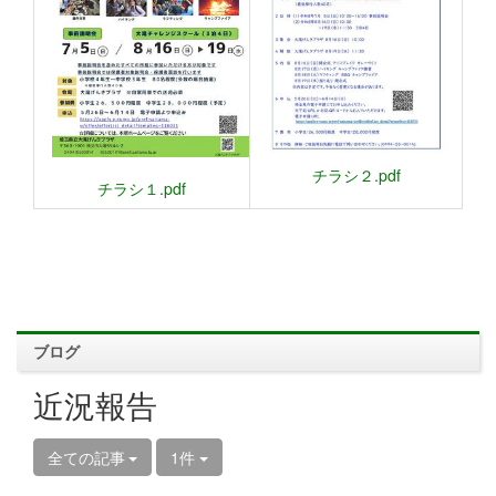
チラシ２.pdf
チラシ１.pdf
ブログ
近況報告
全ての記事
1件