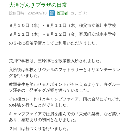
大滝げんきプラザの日常
投稿日時 : 2025/09/13
管理者
カテゴリ:
９月１０日（水）～９月１１日（木）秩父市立荒川中学校
９月１１日（木）～９月１２日（金）寄居町立城南中学校
の２校に宿泊学習としてご利用いただきました。
荒川中学校は、三峰神社を散策後入所されました。
入所後は学校オリジナルのフォトラリーとオリエンテーリン
グを行いました。
教頭先生を笑わせるとポイントがもらえるようで、各グルー
プ渾身の一発ギャグが響き渡っていました。
その後カレー作りとキャンプファイア、雨の合間にそれぞれ
の体験を行うことができました。
キャンプファイアでは肩を組んでの「栄光の架橋」など笑い
あり、感動ありの初日となりました。
２日目は薪づくりを行いました。