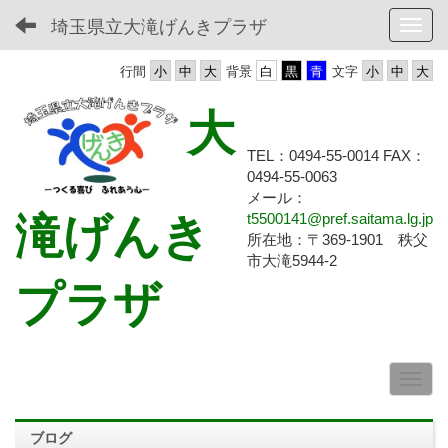
埼玉県立大滝げんきプラザ
Toggl
行間
背景
文字
大
TEL：0494-55-0014 FAX：
0494-55-
0063
メール：
滝げんき
t5500141@pref.saitama.lg.jp
所在地：〒369-1901 秩父
市大滝5944-2
プラザ
ブログ