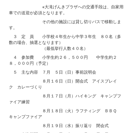
※大滝げんきプラザへの交通手段は、自家用
車での送迎が必須となります。
その他の施設には貸し切りバスで移動しま
す。
３ 定 員 小学校４年生から中学３年生 ８０名（多
数の場合、抽選となります）
（最低挙行人数４０名）
４ 参加費 小学生約２６，５００円 中学生約２
８，０００円（予定）
５ 主な内容 ７月 ５日（日）事前説明会
８月１６日（日）開会式 アイスブレイ
ク カレーづくり
８月１７日（月）ハイキング キャンプフ
ァイア練習
８月１８日（火）ラフティング ＢＢＱ
キャンプファイア
８月１９日（水）振り返り 閉会式