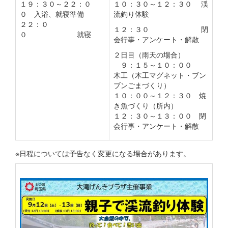
１９：３０～２２：０
１０：３０～１２：３０ 渓
０ 入浴、就寝準備
流釣り体験
２２：０
１２：３０ 閉
０ 就寝
会行事・アンケート・解散
２日目（雨天の場合）
９：１５～１０：００
木工（木工マグネット・ブン
ブンごまづくり）
１０：００～１２：３０ 焼
き魚づくり（所内）
１２：３０～１３：００ 閉
会行事・アンケート・解散
※日程については予告なく変更になる場合があります。