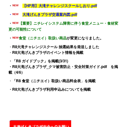
・
【HP用】大滝チャレンジスクールしおり.pdf
・
大滝げんきプラザ交通案内図.pdf
・
【重要】ニチレイシステム障害に伴う食堂メニュー・食材変
更の可能性について
・
食堂（ニチエイ）取扱い商品
が変更になりました。
・
R8大滝チャレンジスクール 抽選結果を発送しました
・
R8大滝げんきプラザのイベント情報
を掲載
・
「R8 ガイドブック」
を掲載(3/31)
・
R8大滝げんきプラザ_クマ被害防止・安全対策ガイド.pdf
を掲
載（4/6）
・
「R8 食堂（ニチエイ）取扱い商品料金表
」
を掲載
・
R8大滝げんきプラザ利用申込みについて
を掲載