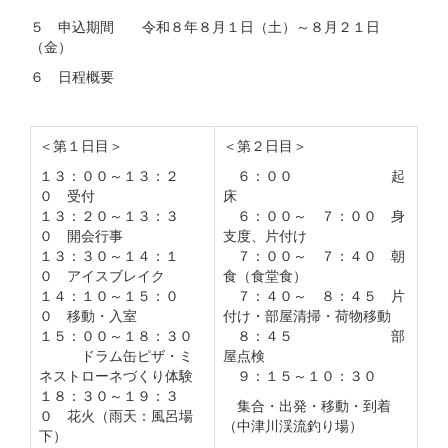
５ 申込期間 令和８年８月１日（土）～８月２１日
（金）
６ 日程概要
＜第１日目＞
＜第２日目＞
１３：００～１３：２
６：００ 起
０ 受付
床
１３：２０～１３：３
６：００～ ７：００ 身
０ 開会行事
支度、片付け
１３：３０～１４：１
７：００～ ７：４０ 朝
０ アイスブレイク
食（食堂食）
１４：１０～１５：０
７：４０～ ８：４５ 片
０ 移動・入室
付け・部屋清掃・荷物移動
１５：００～１８：３０
８：４５ 部
ドラム缶ピザ・ミ
屋点検
ネストローネづくり体験
９：１５～１０：３０
１８：３０～１９：３
集合・出発・移動・到着
０ 花火（雨天：風呂場
（中津川渓流釣り場）
下）