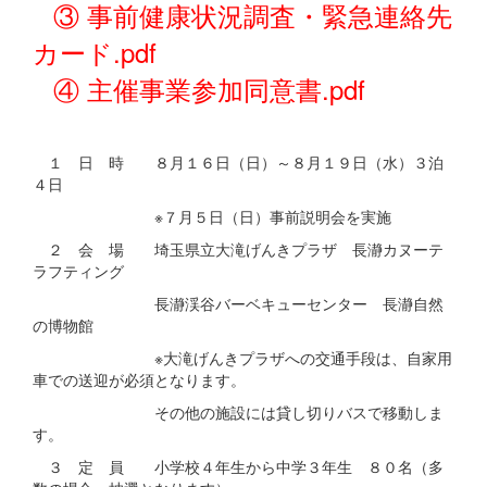
③ 事前健康状況調査・緊急連絡先
カード.pdf
④ 主催事業参加同意書.pdf
１ 日 時 ８月１６日（日）～８月１９日（水）３泊
４日
※７月５日（日）事前説明会を実施
２ 会 場 埼玉県立大滝げんきプラザ 長瀞カヌーテ
ラフティング
長瀞渓谷バーベキューセンター 長瀞自然
の博物館
※大滝げんきプラザへの交通手段は、自家用
車での送迎が必須となります。
その他の施設には貸し切りバスで移動しま
す。
３ 定 員 小学校４年生から中学３年生 ８０名（多