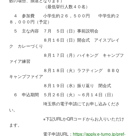
数の場合、抽選となります）
（最低挙行人数４０名）
４ 参加費 小学生約２６，５００円 中学生約２
８，０００円（予定）
５ 主な内容 ７月 ５日（日）事前説明会
８月１６日（日）開会式 アイスブレイ
ク カレーづくり
８月１７日（月）ハイキング キャンプフ
ァイア練習
８月１８日（火）ラフティング ＢＢＱ
キャンプファイア
８月１９日（水）振り返り 閉会式
６ 申込期間 ５月２６日（火）～６月１４日（日）
埼玉県の電子申請にてお申し込みくださ
い。
※下記URLかQRコードからお入りいただけ
ます。
電子申請URL：
https://apply.e-tumo.jp/pref-