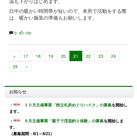
温も下がりはじめます。
日中の暖かい時間帯が短いので、本所で活動をする際
は、暖かい服装の準備もお願いします。
0
100
«
17
18
19
20
21
22
23
24
25
»
お知らせ
・
１０月主催事業「秩父札所めぐりハイク」の募集
を開始し
ます。
・
９月主催事業「親子で渓流釣り体験」の募集
を開始しま
す。
（募集期間：8/1～8/21）