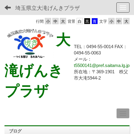
埼玉県立大滝げんきプラザ
Toggl
行間
背景
文字
大
TEL：0494-55-0014 FAX：
0494-55-
0063
メール：
滝げんき
t5500141@pref.saitama.lg.jp
所在地：〒369-1901 秩父
市大滝5944-2
プラザ
ブログ