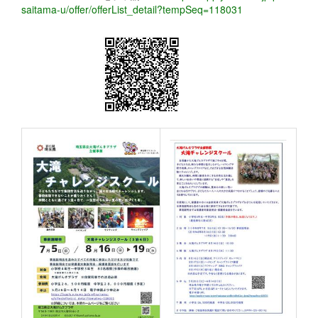
saitama-u/offer/offerList_detail?tempSeq=118031