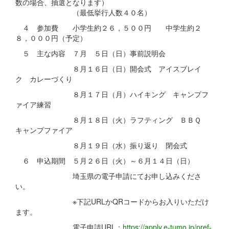
数の場合、抽選となります）
（最低挙行人数４０名）
４ 参加費 小学生約２６，５００円 中学生約２
８，０００円（予定）
５ 主な内容 ７月 ５日（日）事前説明会
８月１６日（日）開会式 アイスブレイ
ク カレーづくり
８月１７日（月）ハイキング キャンプフ
ァイア練習
８月１８日（火）ラフティング ＢＢＱ
キャンプファイア
８月１９日（水）振り返り 閉会式
６ 申込期間 ５月２６日（火）～６月１４日（日）
埼玉県の電子申請にてお申し込みくださ
い。
※下記URLかQRコードからお入りいただけ
ます。
電子申請URL：
https://apply.e-tumo.jp/pref-