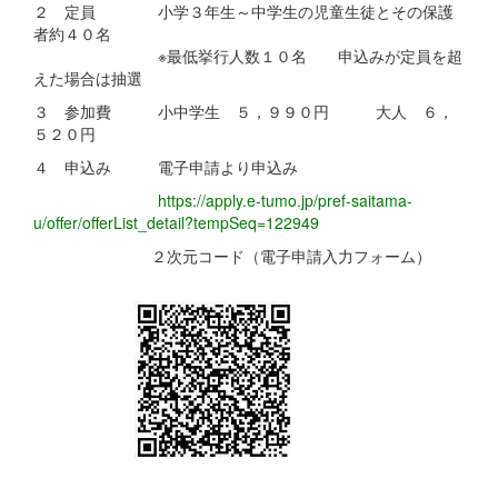
２ 定員 小学３年生～中学生の児童生徒とその保護
者約４０名
※最低挙行人数１０名 申込みが定員を超
えた場合は抽選
３ 参加費 小中学生 ５，９９０円 大人 ６，
５２０円
４ 申込み 電子申請より申込み
https://apply.e-tumo.jp/pref-saitama-
u/offer/offerList_detail?tempSeq=122949
２次元コード（電子申請入力フォーム）