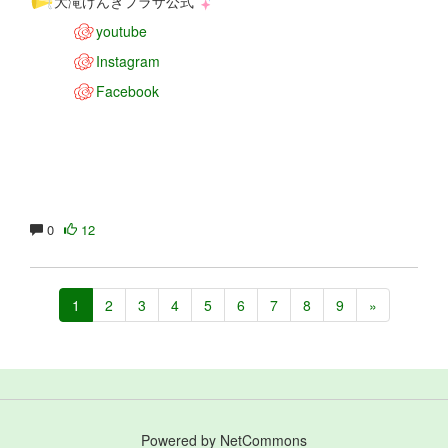
大滝げんきプラザ公式
youtube
Instagram
Facebook
0
12
1
2
3
4
5
6
7
8
9
»
Powered by NetCommons