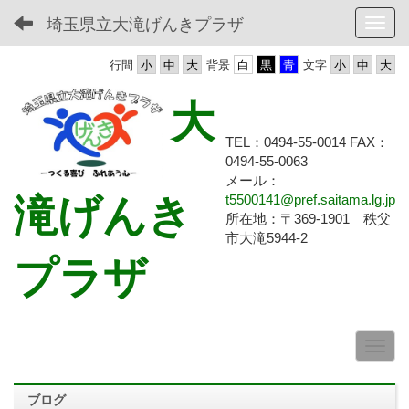
埼玉県立大滝げんきプラザ
Toggl
行間
背景
文字
大
TEL：0494-55-0014 FAX：
0494-55-
0063
メール：
滝げんき
t5500141@pref.saitama.lg.jp
所在地：〒369-1901 秩父
市大滝5944-2
プラザ
ブログ