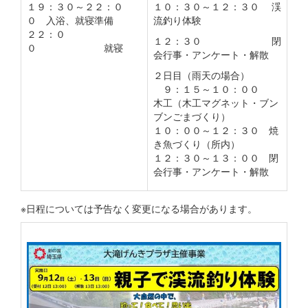
１９：３０～２２：０
１０：３０～１２：３０ 渓
０ 入浴、就寝準備
流釣り体験
２２：０
１２：３０ 閉
０ 就寝
会行事・アンケート・解散
２日目（雨天の場合）
９：１５～１０：００
木工（木工マグネット・ブン
ブンごまづくり）
１０：００～１２：３０ 焼
き魚づくり（所内）
１２：３０～１３：００ 閉
会行事・アンケート・解散
※日程については予告なく変更になる場合があります。