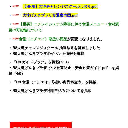
・
【HP用】大滝チャレンジスクールしおり.pdf
・
大滝げんきプラザ交通案内図.pdf
・
【重要】ニチレイシステム障害に伴う食堂メニュー・食材変
更の可能性について
・
食堂（ニチエイ）取扱い商品
が変更になりました。
・
R8大滝チャレンジスクール 抽選結果を発送しました
・
R8大滝げんきプラザのイベント情報
を掲載
・
「R8 ガイドブック」
を掲載(3/31)
・
R8大滝げんきプラザ_クマ被害防止・安全対策ガイド.pdf
を掲
載（4/6）
・
「R8 食堂（ニチエイ）取扱い商品料金表
」
を掲載
・
R8大滝げんきプラザ利用申込みについて
を掲載