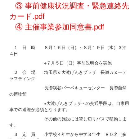
③ 事前健康状況調査・緊急連絡先
カード.pdf
④ 主催事業参加同意書.pdf
１ 日 時 ８月１６日（日）～８月１９日（水）３泊
４日
※７月５日（日）事前説明会を実施
２ 会 場 埼玉県立大滝げんきプラザ 長瀞カヌーテ
ラフティング
長瀞渓谷バーベキューセンター 長瀞自然
の博物館
※大滝げんきプラザへの交通手段は、自家用
車での送迎が必須となります。
その他の施設には貸し切りバスで移動しま
す。
３ 定 員 小学校４年生から中学３年生 ８０名（多