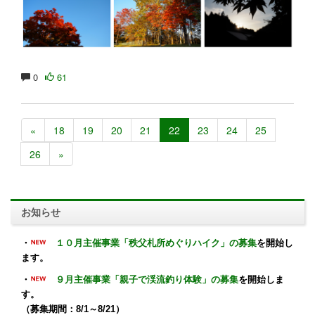
0
61
«
18
19
20
21
22
23
24
25
26
»
お知らせ
・
１０月主催事業「秩父札所めぐりハイク」の募集
を開始し
ます。
・
９月主催事業「親子で渓流釣り体験」の募集
を開始しま
す。
（募集期間：8/1～8/21）