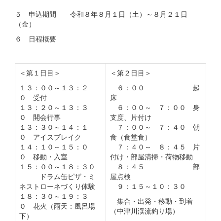
５ 申込期間 令和８年８月１日（土）～８月２１日
（金）
６ 日程概要
＜第１日目＞
＜第２日目＞
１３：００～１３：２
６：００ 起
０ 受付
床
１３：２０～１３：３
６：００～ ７：００ 身
０ 開会行事
支度、片付け
１３：３０～１４：１
７：００～ ７：４０ 朝
０ アイスブレイク
食（食堂食）
１４：１０～１５：０
７：４０～ ８：４５ 片
０ 移動・入室
付け・部屋清掃・荷物移動
１５：００～１８：３０
８：４５ 部
ドラム缶ピザ・ミ
屋点検
ネストローネづくり体験
９：１５～１０：３０
１８：３０～１９：３
集合・出発・移動・到着
０ 花火（雨天：風呂場
（中津川渓流釣り場）
下）