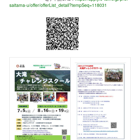
saitama-u/offer/offerList_detail?tempSeq=118031