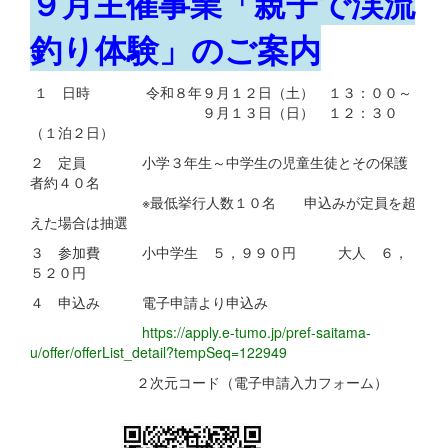
９月主催事業「親子で渓流
釣り体験」のご案内
１ 日時 令和８年９月１２日（土） １３：００～
９月１３日（日） １２：３０
（１泊２日）
２ 定員 小学３年生～中学生の児童生徒とその保護
者約４０名
※最低挙行人数１０名 申込みが定員を超
えた場合は抽選
３ 参加費 小中学生 ５，９９０円 大人 ６，
５２０円
４ 申込み 電子申請より申込み
https://apply.e-tumo.jp/pref-saitama-
u/offer/offerList_detail?tempSeq=122949
２次元コード（電子申請入力フォーム）