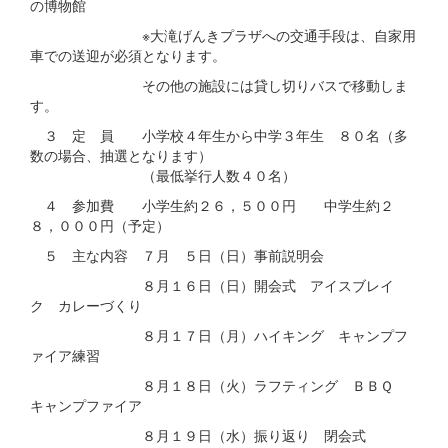
の博物館
※大滝げんきプラザへの交通手段は、自家用
車での送迎が必須となります。
その他の施設には貸し切りバスで移動しま
す。
３ 定 員 小学校４年生から中学３年生 ８０名（多
数の場合、抽選となります）
（最低挙行人数４０名）
４ 参加費 小学生約２６，５００円 中学生約２
８，０００円（予定）
５ 主な内容 ７月 ５日（日）事前説明会
８月１６日（日）開会式 アイスブレイ
ク カレーづくり
８月１７日（月）ハイキング キャンプフ
ァイア練習
８月１８日（火）ラフティング ＢＢＱ
キャンプファイア
８月１９日（水）振り返り 閉会式