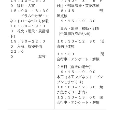
１４：１０～１５：０
７：４０～ ８：４５ 片
０ 移動・入室
付け・部屋清掃・荷物移動
１５：００～１８：３０
８：４５ 部
ドラム缶ピザ・ミ
屋点検
ネストローネづくり体験
９：１５～１０：３０
１８：３０～１９：３
集合・出発・移動・到着
０ 花火（雨天：風呂場
（中津川渓流釣り場）
下）
１９：３０～２２：０
１０：３０～１２：３０ 渓
０ 入浴、就寝準備
流釣り体験
２２：０
１２：３０ 閉
０ 就寝
会行事・アンケート・解散
２日目（雨天の場合）
９：１５～１０：００
木工（木工マグネット・ブン
ブンごまづくり）
１０：００～１２：３０ 焼
き魚づくり（所内）
１２：３０～１３：００ 閉
会行事・アンケート・解散