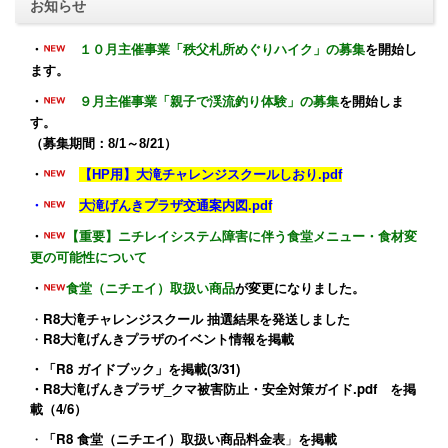
お知らせ
・
１０月主催事業「秩父札所めぐりハイク」の募集
を開始し
ます。
・
９月主催事業「親子で渓流釣り体験」の募集
を開始しま
す。
（募集期間：8/1～8/21）
・
【HP用】大滝チャレンジスクールしおり.pdf
・
大滝げんきプラザ交通案内図.pdf
・
【重要】ニチレイシステム障害に伴う食堂メニュー・食材変
更の可能性について
・
食堂（ニチエイ）取扱い商品
が変更になりました。
・
R8大滝チャレンジスクール 抽選結果を発送しました
・
R8大滝げんきプラザのイベント情報
を掲載
・
「R8 ガイドブック」
を掲載(3/31)
・
R8大滝げんきプラザ_クマ被害防止・安全対策ガイド.pdf
を掲
載（4/6）
・
「R8 食堂（ニチエイ）取扱い商品料金表
」
を掲載