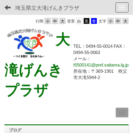
埼玉県立大滝げんきプラザ
Toggl
行間
背景
文字
大
TEL：0494-55-0014 FAX：
0494-55-
0063
メール：
滝げんき
t5500141@pref.saitama.lg.jp
所在地：〒369-1901 秩父
市大滝5944-2
プラザ
ブログ