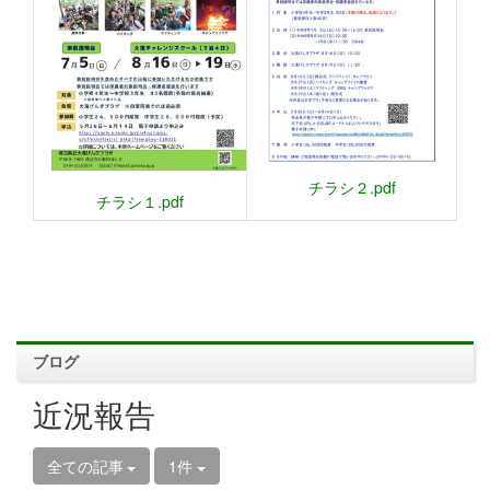
チラシ２.pdf
チラシ１.pdf
ブログ
近況報告
全ての記事
1件