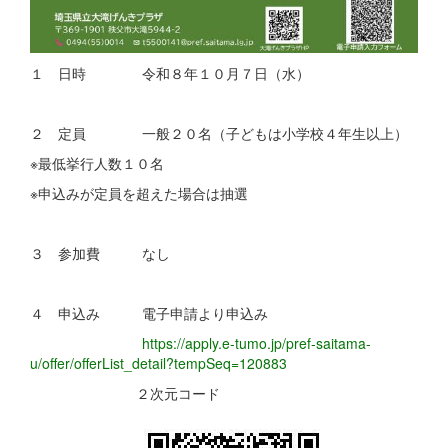
１ 日時 令和８年１０月７日（水）
２ 定員 一般２０名（子どもは小学校４年生以上）
※最低挙行人数１０名
※申込みが定員を超えた場合は抽選
３ 参加費 なし
４ 申込み 電子申請より申込み
https://apply.e-tumo.jp/pref-saitama-
u/offer/offerList_detail?tempSeq=120883
２次元コード