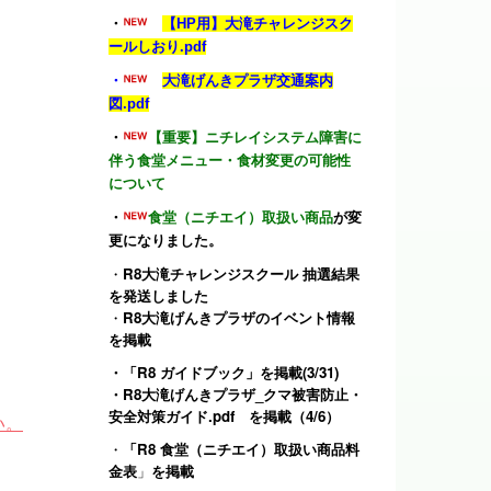
・
【HP用】大滝チャレンジスク
ールしおり.pdf
・
大滝げんきプラザ交通案内
図.pdf
・
【重要】ニチレイシステム障害に
伴う食堂メニュー・食材変更の可能性
について
・
食堂（ニチエイ）取扱い商品
が変
更になりました。
・
R8大滝チャレンジスクール 抽選結果
を発送しました
・
R8大滝げんきプラザのイベント情報
を掲載
・
「R8 ガイドブック」
を掲載(3/31)
・
R8大滝げんきプラザ_クマ被害防止・
安全対策ガイド.pdf
を掲載（4/6）
い。
・
「R8 食堂（ニチエイ）取扱い商品料
金表
」
を掲載