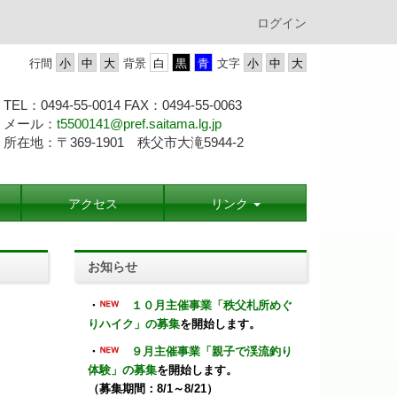
ログイン
行間
背景
文字
TEL：0494-55-0014 FAX：0494-55-
0063
メール：
t5500141@pref.saitama.lg.jp
所在地：〒369-1901 秩父市大滝5944-2
アクセス
リンク
お知らせ
・
１０月主催事業「秩父札所めぐ
りハイク」の募集
を開始します。
・
９月主催事業「親子で渓流釣り
体験」の募集
を開始します。
（募集期間：8/1～8/21）