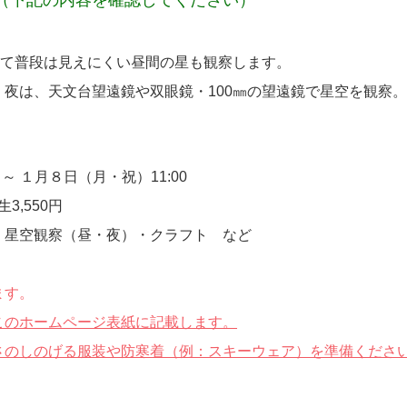
って普段は見えにくい昼間の星も観察します。
。
夜は、天文台望遠鏡や双眼鏡・100㎜の望遠鏡で星空を観察。
～ １月８日（月・祝）11:00
生3,550円
・星空観察（昼・夜）・クラフト など
ます。
このホームページ表紙に記載します。
さのしのげる服装や防寒着（例：スキーウェア）を準備くださ