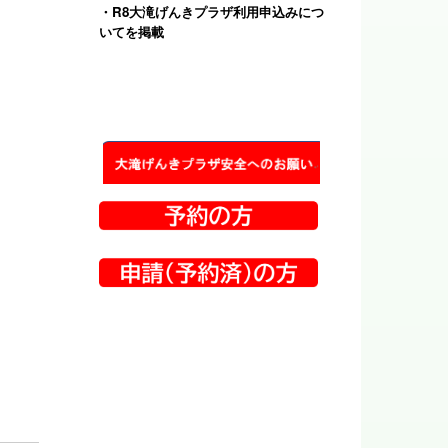
・
R8大滝げんきプラザ利用申込みにつ
いて
を掲載