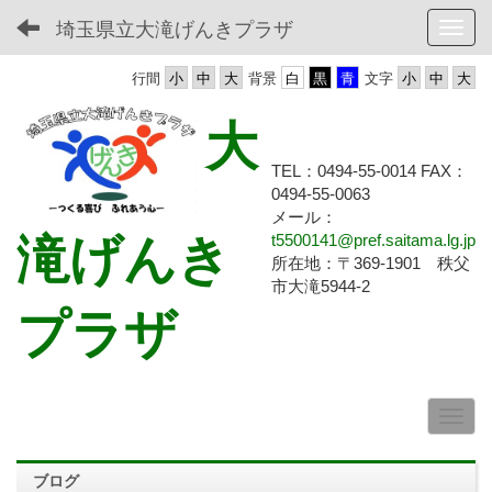
埼玉県立大滝げんきプラザ
Toggl
行間
背景
文字
大
TEL：0494-55-0014 FAX：
0494-55-
0063
メール：
滝げんき
t5500141@pref.saitama.lg.jp
所在地：〒369-1901 秩父
市大滝5944-2
プラザ
ブログ