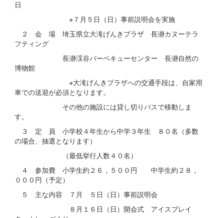
日
※７月５日（日）事前説明会を実施
２ 会 場 埼玉県立大滝げんきプラザ 長瀞カヌーテラ
フティング
長瀞渓谷バーベキューセンター 長瀞自然の
博物館
※大滝げんきプラザへの交通手段は、自家用
車での送迎が必須となります。
その他の施設には貸し切りバスで移動しま
す。
３ 定 員 小学校４年生から中学３年生 ８０名（多数
の場合、抽選となります）
（最低挙行人数４０名）
４ 参加費 小学生約２６，５００円 中学生約２８，
０００円（予定）
５ 主な内容 ７月 ５日（日）事前説明会
８月１６日（日）開会式 アイスブレイ