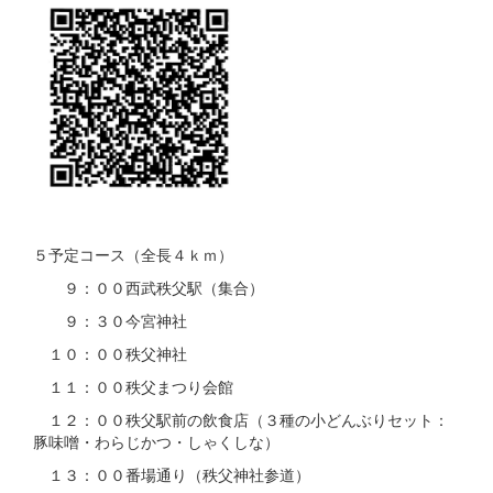
５予定コース（全長４ｋｍ）
９：００西武秩父駅（集合）
９：３０今宮神社
１０：００秩父神社
１１：００秩父まつり会館
１２：００秩父駅前の飲食店（３種の小どんぶりセット：
豚味噌・わらじかつ・しゃくしな）
１３：００番場通り（秩父神社参道）