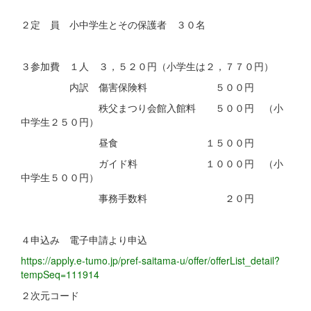
２定 員 小中学生とその保護者 ３０名
３参加費 １人 ３，５２０円（小学生は２，７７０円）
内訳 傷害保険料 ５００円
秩父まつり会館入館料 ５００円 （小
中学生２５０円）
昼食 １５００円
ガイド料 １０００円 （小
中学生５００円）
事務手数料 ２０円
４申込み 電子申請より申込
https://apply.e-tumo.jp/pref-saitama-u/offer/offerList_detail?
tempSeq=111914
２次元コード