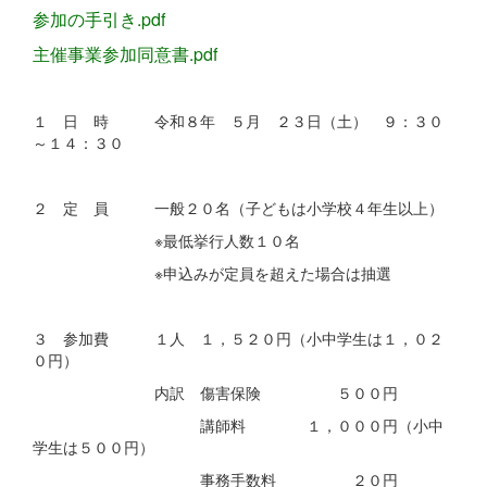
参加の手引き.pdf
主催事業参加同意書.pdf
１ 日 時 令和８年 ５月 ２３日（土） ９：３０
～１４：３０
２ 定 員 一般２０名（子どもは小学校４年生以上）
※最低挙行人数１０名
※申込みが定員を超えた場合は抽選
３ 参加費 １人 １，５２０円（小中学生は１，０２
０円）
内訳 傷害保険 ５００円
講師料 １，０００円（小中
学生は５００円）
事務手数料 ２０円