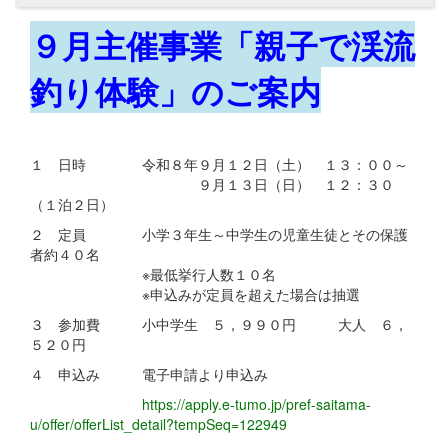
９月主催事業「親子で渓流
釣り体験」のご案内
１ 日時 令和８年９月１２日（土） １３：００～
９月１３日（日） １２：３０
（１泊２日）
２ 定員 小学３年生～中学生の児童生徒とその保護
者約４０名
※最低挙行人数１０名
※申込みが定員を超えた場合は抽選
３ 参加費 小中学生 ５，９９０円 大人 ６，
５２０円
４ 申込み 電子申請より申込み
https://apply.e-tumo.jp/pref-saitama-
u/offer/offerList_detail?tempSeq=122949