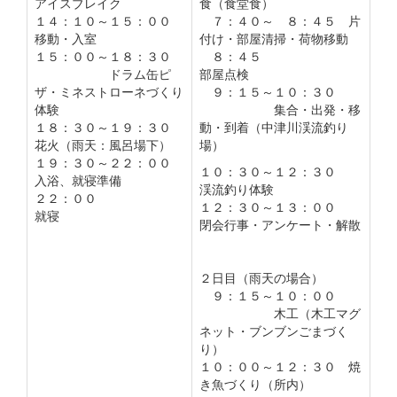
アイスブレイク
食（食堂食）
１４：１０～１５：００
７：４０～ ８：４５ 片
移動・入室
付け・部屋清掃・荷物移動
１５：００～１８：３０
８：４５
ドラム缶ピ
部屋点検
ザ・ミネストローネづくり
９：１５～１０：３０
体験
集合・出発・移
１８：３０～１９：３０
動・到着（中津川渓流釣り
花火（雨天：風呂場下）
場）
１９：３０～２２：００
１０：３０～１２：３０
入浴、就寝準備
渓流釣り体験
２２：００
１２：３０～１３：００
就寝
閉会行事・アンケート・解散
２日目（雨天の場合）
９：１５～１０：００
木工（木工マグ
ネット・ブンブンごまづく
り）
１０：００～１２：３０ 焼
き魚づくり（所内）