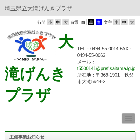
埼玉県立大滝げんきプラザ
行間
背景
文字
大
TEL：0494-55-0014 FAX：
0494-55-
0063
メール：
滝げんき
t5500141@pref.saitama.lg.jp
所在地：〒369-1901 秩父
市大滝5944-2
プラザ
主催事業お知らせ