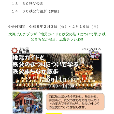
１３：３０秩父公園
１４：００秩父市役所（解散）
６受付期間 令和８年２月３日（火）～２月１６日（月）
大滝げんきプラザ「地元ガイドと秩父の祭りについて学ぶ 秩
父まちなか散歩」広告チラシ.pdf