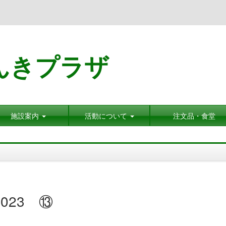
んきプラザ
施設案内
活動について
注文品・食堂
023 ⑬