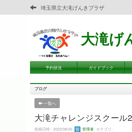
埼玉県立大滝げんきプラザ
大滝げ
予約状況
ガイドブック
ブログ
一覧へ
大滝チャレンジスクール2
投稿日時 : 2023/08/20
管理者
カテゴリ: