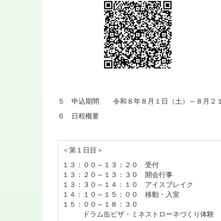
５ 申込期間 令和８年８月１日（土）～８月２
６ 日程概要
＜第１日目＞
１３：００～１３：２０ 受付
１３：２０～１３：３０ 開会行事
１３：３０～１４：１０ アイスブレイク
１４：１０～１５：００ 移動・入室
１５：００～１８：３０
ドラム缶ピザ・ミネストローネづくり体験