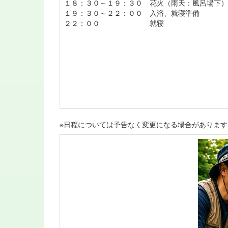
１８：３０～１９：３０ 花火（雨天：風呂場下）
１９：３０～２２：００ 入浴、就寝準備
２２：００ 就寝
※日程については予告なく変更になる場合があります