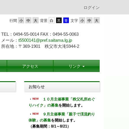
ログイン
行間
背景
文字
TEL：0494-55-0014 FAX：0494-55-
0063
メール：
t5500141@pref.saitama.lg.jp
所在地：〒369-1901 秩父市大滝5944-2
アクセス
リンク
お知らせ
・
１０月主催事業「秩父札所めぐ
りハイク」の募集
を開始します。
・
９月主催事業「親子で渓流釣り
体験」の募集
を開始します。
（募集期間：8/1～8/21）