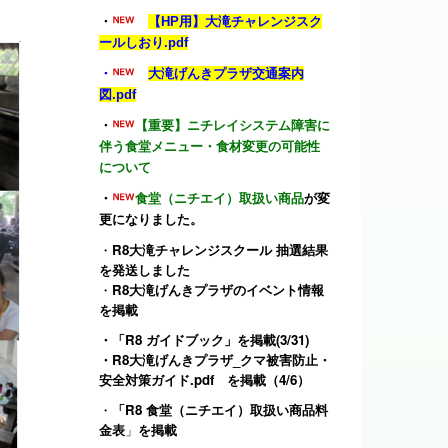
・
【HP用】大滝チャレンジスク
ールしおり.pdf
・
大滝げんきプラザ交通案内
図.pdf
・
【重要】ニチレイシステム障害に
伴う食堂メニュー・食材変更の可能性
について
・
食堂（ニチエイ）取扱い商品
が変
更になりました。
・
R8大滝チャレンジスクール 抽選結果
を発送しました
・
R8大滝げんきプラザのイベント情報
を掲載
・
「R8 ガイドブック」
を掲載(3/31)
・
R8大滝げんきプラザ_クマ被害防止・
安全対策ガイド.pdf
を掲載（4/6）
・
「R8 食堂（ニチエイ）取扱い商品料
金表
」
を掲載