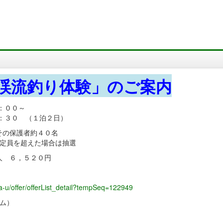
渓流釣り体験」のご案内
：００～
 （１泊２日）
の保護者約４０名
を超えた場合は抽選
 ６，５２０円
ma-u/offer/offerList_detail?tempSeq=122949
ム）