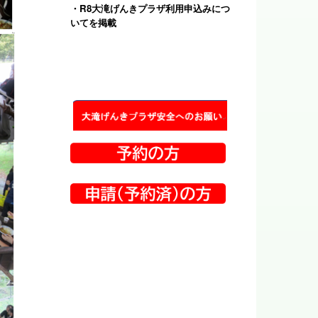
・
R8大滝げんきプラザ利用申込みにつ
いて
を掲載