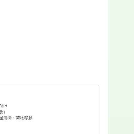
付け
食）
屋清掃・荷物移動