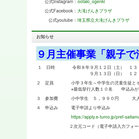
公式Instagram：
ootaki_ogenki
公式Facebook：
大滝げんきプラザ
公式youtube：
埼玉県立大滝げんきプラザ
お知らせ
９月主催事業「親子で
１ 日時 令和８年９月１２日（土） １３
９月１３日（日） １２：３０
２ 定員 小学３年生～中学生の児童生徒とそ
※最低挙行人数１０名 申込みが定員
３ 参加費 小中学生 ５，９９０円 大人
４ 申込み 電子申請より申込み
https://apply.e-tumo.jp/pref-saita
２次元コード（電子申請入力フォー