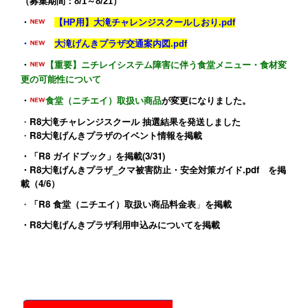
（募集期間：8/1～8/21）
・
【HP用】大滝チャレンジスクールしおり.pdf
・
大滝げんきプラザ交通案内図.pdf
・
【重要】ニチレイシステム障害に伴う食堂メニュー・食材変
更の可能性について
・
食堂（ニチエイ）取扱い商品
が変更になりました。
・
R8大滝チャレンジスクール 抽選結果を発送しました
・
R8大滝げんきプラザのイベント情報
を掲載
・
「R8 ガイドブック」
を掲載(3/31)
・
R8大滝げんきプラザ_クマ被害防止・安全対策ガイド.pdf
を掲
載（4/6）
・
「R8 食堂（ニチエイ）取扱い商品料金表
」
を掲載
・
R8大滝げんきプラザ利用申込みについて
を掲載