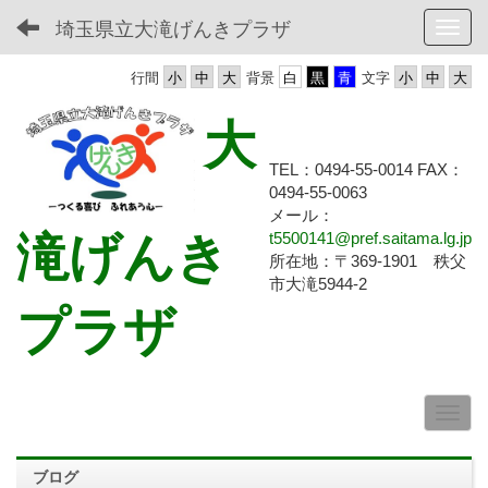
埼玉県立大滝げんきプラザ
Toggl
行間
背景
文字
大
TEL：0494-55-0014 FAX：
0494-55-
0063
メール：
滝げんき
t5500141@pref.saitama.lg.jp
所在地：〒369-1901 秩父
市大滝5944-2
プラザ
ブログ