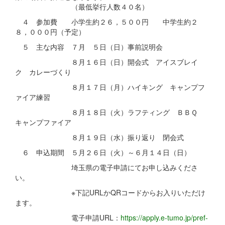
（最低挙行人数４０名）
４ 参加費 小学生約２６，５００円 中学生約２
８，０００円（予定）
５ 主な内容 ７月 ５日（日）事前説明会
８月１６日（日）開会式 アイスブレイ
ク カレーづくり
８月１７日（月）ハイキング キャンプフ
ァイア練習
８月１８日（火）ラフティング ＢＢＱ
キャンプファイア
８月１９日（水）振り返り 閉会式
６ 申込期間 ５月２６日（火）～６月１４日（日）
埼玉県の電子申請にてお申し込みくださ
い。
※下記URLかQRコードからお入りいただけ
ます。
電子申請URL：
https://apply.e-tumo.jp/pref-