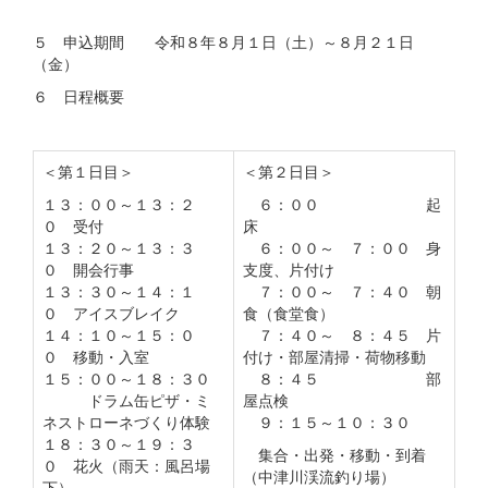
５ 申込期間 令和８年８月１日（土）～８月２１日
（金）
６ 日程概要
＜第１日目＞
＜第２日目＞
１３：００～１３：２
６：００ 起
０ 受付
床
１３：２０～１３：３
６：００～ ７：００ 身
０ 開会行事
支度、片付け
１３：３０～１４：１
７：００～ ７：４０ 朝
０ アイスブレイク
食（食堂食）
１４：１０～１５：０
７：４０～ ８：４５ 片
０ 移動・入室
付け・部屋清掃・荷物移動
１５：００～１８：３０
８：４５ 部
ドラム缶ピザ・ミ
屋点検
ネストローネづくり体験
９：１５～１０：３０
１８：３０～１９：３
集合・出発・移動・到着
０ 花火（雨天：風呂場
（中津川渓流釣り場）
下）