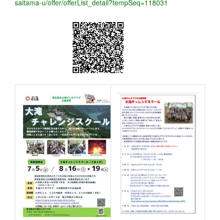
saitama-u/offer/offerList_detail?tempSeq=118031