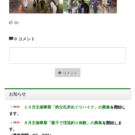
30
0 コメント
コメント
お知らせ
・
１０月主催事業「秩父札所めぐりハイク」の募集
を開始し
ます。
・
９月主催事業「親子で渓流釣り体験」の募集
を開始しま
す。