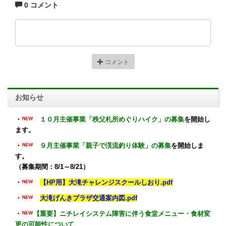
0 コメント
コメント
お知らせ
・
１０月主催事業「秩父札所めぐりハイク」の募集
を開始し
ます。
・
９月主催事業「親子で渓流釣り体験」の募集
を開始しま
す。
（募集期間：8/1～8/21）
・
【HP用】大滝チャレンジスクールしおり.pdf
・
大滝げんきプラザ交通案内図.pdf
・
【重要】ニチレイシステム障害に伴う食堂メニュー・食材変
更の可能性について