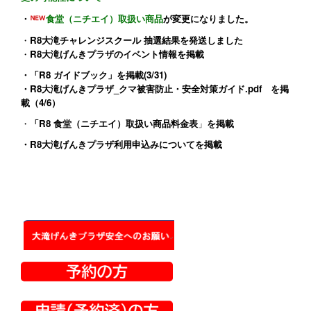
・
食堂（ニチエイ）取扱い商品
が変更になりました。
・
R8大滝チャレンジスクール 抽選結果を発送しました
・
R8大滝げんきプラザのイベント情報
を掲載
・
「R8 ガイドブック」
を掲載(3/31)
・
R8大滝げんきプラザ_クマ被害防止・安全対策ガイド.pdf
を掲
載（4/6）
・
「R8 食堂（ニチエイ）取扱い商品料金表
」
を掲載
・
R8大滝げんきプラザ利用申込みについて
を掲載