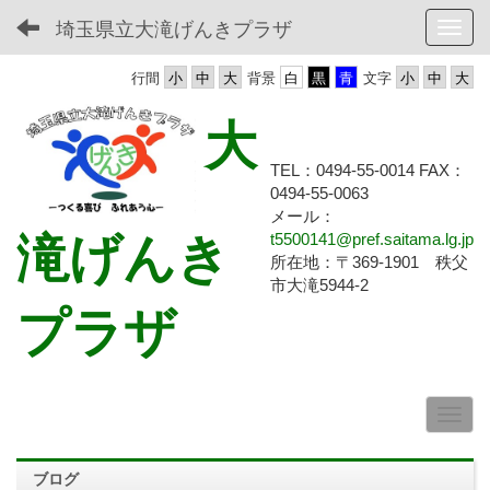
埼玉県立大滝げんきプラザ
Toggl
行間
背景
文字
大
TEL：0494-55-0014 FAX：
0494-55-
0063
メール：
滝げんき
t5500141@pref.saitama.lg.jp
所在地：〒369-1901 秩父
市大滝5944-2
プラザ
ブログ