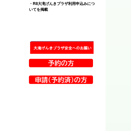
・
R8大滝げんきプラザ利用申込みにつ
いて
を掲載