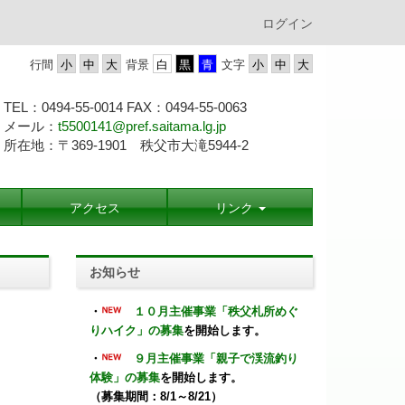
ログイン
行間
背景
文字
TEL：0494-55-0014 FAX：0494-55-
0063
メール：
t5500141@pref.saitama.lg.jp
所在地：〒369-1901 秩父市大滝5944-2
アクセス
リンク
お知らせ
・
１０月主催事業「秩父札所めぐ
りハイク」の募集
を開始します。
・
９月主催事業「親子で渓流釣り
体験」の募集
を開始します。
（募集期間：8/1～8/21）