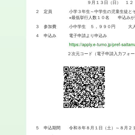
９月１３日（日） １２：３０
２ 定員 小学３年生～中学生の児童生徒とそ
※最低挙行人数１０名 申込みが定員
３ 参加費 小中学生 ５，９９０円 大人
４ 申込み 電子申請より申込み
https://apply.e-tumo.jp/pref-saita
２次元コード（電子申請入力フォー
５ 申込期間 令和８年８月１日（土）～８月２