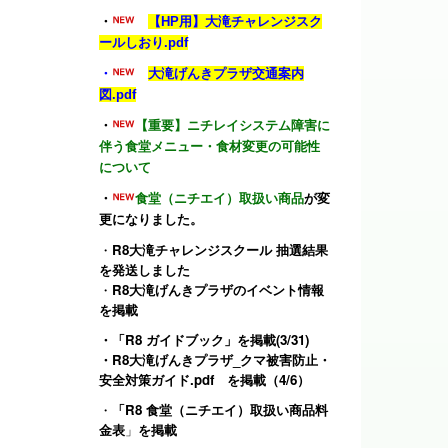
・
【HP用】大滝チャレンジスク
ールしおり.pdf
・
大滝げんきプラザ交通案内
図.pdf
・
【重要】ニチレイシステム障害に
伴う食堂メニュー・食材変更の可能性
について
・
食堂（ニチエイ）取扱い商品
が変
更になりました。
・
R8大滝チャレンジスクール 抽選結果
を発送しました
・
R8大滝げんきプラザのイベント情報
を掲載
・
「R8 ガイドブック」
を掲載(3/31)
・
R8大滝げんきプラザ_クマ被害防止・
安全対策ガイド.pdf
を掲載（4/6）
・
「R8 食堂（ニチエイ）取扱い商品料
金表
」
を掲載