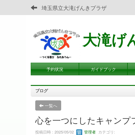
埼玉県立大滝げんきプラザ
大滝げ
予約状況
ガイドブック
ブログ
一覧へ
心を一つにしたキャンプ
投稿日時 : 2025/05/02
管理者
カテゴリ: