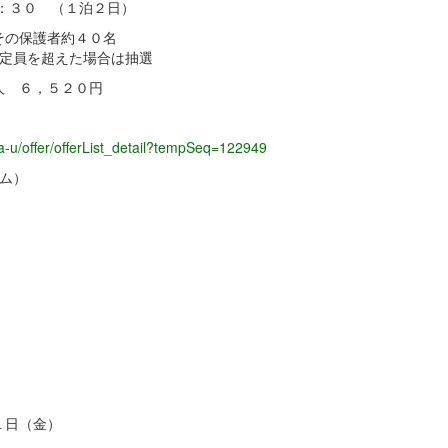
 （１泊２日）
の保護者約４０名
を超えた場合は抽選
 ６，５２０円
ma-u/offer/offerList_detail?tempSeq=122949
ム）
１日（金）