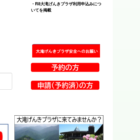
・
R8大滝げんきプラザ利用申込みにつ
いて
を掲載