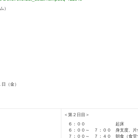
ム）
１日（金）
＜第２日目＞
６：００ 起床
６：００～ ７：００ 身支度、片
７：００～ ７：４０ 朝食（食堂