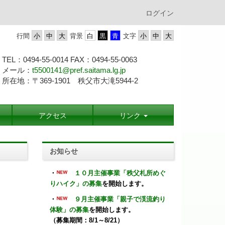
ログイン
行間
背景
文字
TEL：0494-55-0014 FAX：0494-55-
0063
メール：
t5500141@pref.saitama.lg.jp
所在地：〒369-1901 秩父市大滝5944-2
アクセス
リンク
お知らせ
・
１０月主催事業「秩父札所めぐ
りハイク」の募集
を開始します。
・
９月主催事業「親子で渓流釣り
体験」の募集
を開始します。
（募集期間：8/1～8/21）