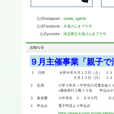
公式Instagram：
ootaki_ogenki
公式Facebook：
大滝げんきプラザ
公式youtube：
埼玉県立大滝げんきプラザ
お知らせ
９月主催事業「親子で
１ 日時 令和８年９月１２日（土） １３
９月１３日（日） １２：３０
２ 定員 小学３年生～中学生の児童生徒とそ
※最低挙行人数１０名 申込みが定員
３ 参加費 小中学生 ５，９９０円 大人
４ 申込み 電子申請より申込み
https://apply.e-tumo.jp/pref-saita