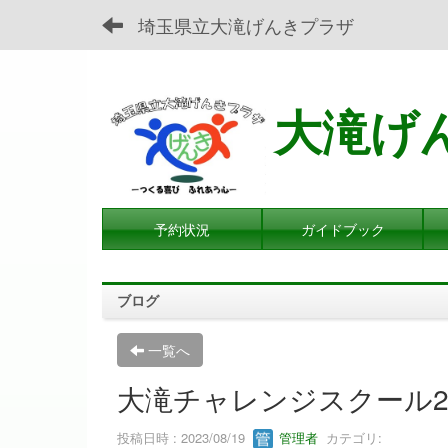
埼玉県立大滝げんきプラザ
大滝げ
予約状況
ガイドブック
ブログ
一覧へ
大滝チャレンジスクール2
投稿日時 : 2023/08/19
管理者
カテゴリ: