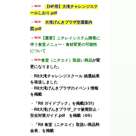
・
【HP用】大滝チャレンジスク
ールしおり.pdf
・
大滝げんきプラザ交通案内
図.pdf
・
【重要】ニチレイシステム障害に
伴う食堂メニュー・食材変更の可能性
について
・
食堂（ニチエイ）取扱い商品
が変
更になりました。
・
R8大滝チャレンジスクール 抽選結果
を発送しました
・
R8大滝げんきプラザのイベント情報
を掲載
・
「R8 ガイドブック」
を掲載(3/31)
・
R8大滝げんきプラザ_クマ被害防止・
安全対策ガイド.pdf
を掲載（4/6）
・
「R8 食堂（ニチエイ）取扱い商品料
金表
」
を掲載