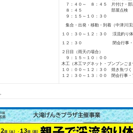
７：４０～ ８：４５ 片付け・部
８：４５ 部屋点検
９：１５～１０：３０
集合・出発・移動・到着（中津川渓
１０：３０～１２：３０ 渓流釣り
１２：３０ 閉会行事・ア
２日目（雨天の場合）
９：１５～１０：００
木工（木工マグネット・ブンブンごま
１０：００～１２：３０ 焼き魚づく
１２：３０～１３：００ 閉会行事・
。