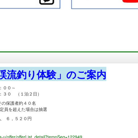
渓流釣り体験」のご案内
：００～
 （１泊２日）
の保護者約４０名
を超えた場合は抽選
 ６，５２０円
ma-u/offer/offerList_detail?tempSeq=122949