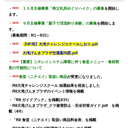
・
１０月主催事業「秩父札所めぐりハイク」の募集
を開始し
ます。
・
９月主催事業「親子で渓流釣り体験」の募集
を開始しま
す。
（募集期間：8/1～8/21）
・
【HP用】大滝チャレンジスクールしおり.pdf
・
大滝げんきプラザ交通案内図.pdf
・
【重要】ニチレイシステム障害に伴う食堂メニュー・食材変
更の可能性について
・
食堂（ニチエイ）取扱い商品
が変更になりました。
・
R8大滝チャレンジスクール 抽選結果を発送しました
・
R8大滝げんきプラザのイベント情報
を掲載
・
「R8 ガイドブック」
を掲載(3/31)
・
R8大滝げんきプラザ_クマ被害防止・安全対策ガイド.pdf
を掲
載（4/6）
・
「R8 食堂（ニチエイ）取扱い商品料金表
」
を掲載