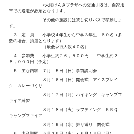
※大滝げんきプラザへの交通手段は、自家用
車での送迎が必須となります。
その他の施設には貸し切りバスで移動しま
す。
３ 定 員 小学校４年生から中学３年生 ８０名（多
数の場合、抽選となります）
（最低挙行人数４０名）
４ 参加費 小学生約２６，５００円 中学生約２
８，０００円（予定）
５ 主な内容 ７月 ５日（日）事前説明会
８月１６日（日）開会式 アイスブレイ
ク カレーづくり
８月１７日（月）ハイキング キャンプフ
ァイア練習
８月１８日（火）ラフティング ＢＢＱ
キャンプファイア
８月１９日（水）振り返り 閉会式
６ 申込期間 ５月２６日（火）～６月１４日（日）