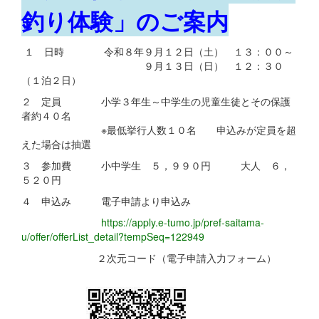
釣り体験」のご案内
１ 日時 令和８年９月１２日（土） １３：００～
９月１３日（日） １２：３０
（１泊２日）
２ 定員 小学３年生～中学生の児童生徒とその保護
者約４０名
※最低挙行人数１０名 申込みが定員を超
えた場合は抽選
３ 参加費 小中学生 ５，９９０円 大人 ６，
５２０円
４ 申込み 電子申請より申込み
https://apply.e-tumo.jp/pref-saitama-
u/offer/offerList_detail?tempSeq=122949
２次元コード（電子申請入力フォーム）