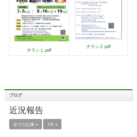
チラシ２.pdf
チラシ１.pdf
ブログ
近況報告
全ての記事
1件