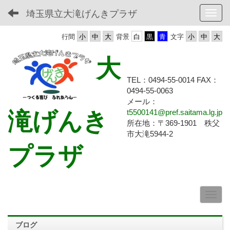
埼玉県立大滝げんきプラザ
Toggl
行間
背景
文字
大
TEL：0494-55-0014 FAX：
0494-55-
0063
メール：
滝げんき
t5500141@pref.saitama.lg.jp
所在地：〒369-1901 秩父
市大滝5944-2
プラザ
ブログ