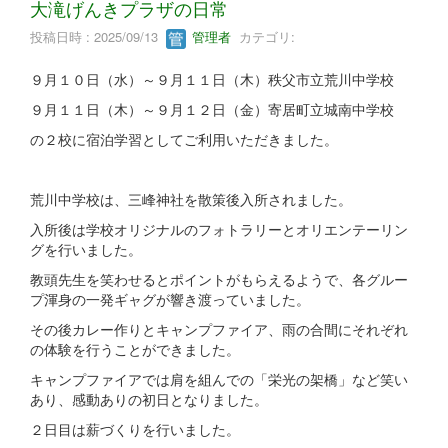
大滝げんきプラザの日常
投稿日時 : 2025/09/13
管理者
カテゴリ:
９月１０日（水）～９月１１日（木）秩父市立荒川中学校
９月１１日（木）～９月１２日（金）寄居町立城南中学校
の２校に宿泊学習としてご利用いただきました。
荒川中学校は、三峰神社を散策後入所されました。
入所後は学校オリジナルのフォトラリーとオリエンテーリン
グを行いました。
教頭先生を笑わせるとポイントがもらえるようで、各グルー
プ渾身の一発ギャグが響き渡っていました。
その後カレー作りとキャンプファイア、雨の合間にそれぞれ
の体験を行うことができました。
キャンプファイアでは肩を組んでの「栄光の架橋」など笑い
あり、感動ありの初日となりました。
２日目は薪づくりを行いました。