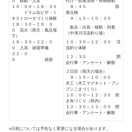
０ 移動・入室
付け・部屋清掃・荷物移動
１５：００～１８：３０
８：４５ 部
ドラム缶ピザ・ミ
屋点検
ネストローネづくり体験
９：１５～１０：３０
１８：３０～１９：３
集合・出発・移動・到着
０ 花火（雨天：風呂場
（中津川渓流釣り場）
下）
１９：３０～２２：０
１０：３０～１２：３０ 渓
０ 入浴、就寝準備
流釣り体験
２２：０
１２：３０ 閉
０ 就寝
会行事・アンケート・解散
２日目（雨天の場合）
９：１５～１０：００
木工（木工マグネット・ブン
ブンごまづくり）
１０：００～１２：３０ 焼
き魚づくり（所内）
１２：３０～１３：００ 閉
会行事・アンケート・解散
※日程については予告なく変更になる場合があります。