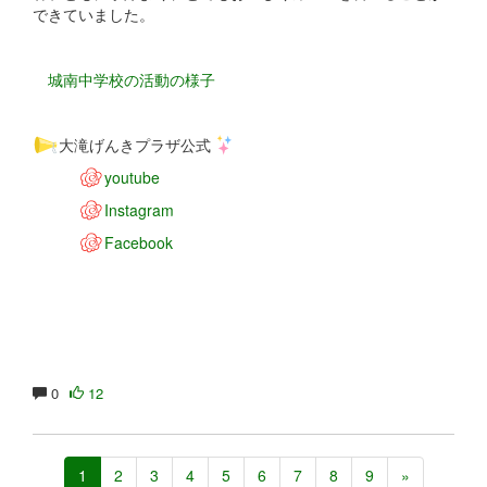
できていました。
城南中学校の活動の様子
大滝げんきプラザ公式
youtube
Instagram
Facebook
0
12
1
2
3
4
5
6
7
8
9
»