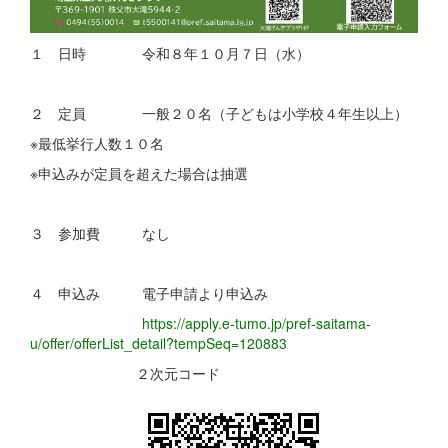
１ 日時 令和８年１０月７日（水）
２ 定員 一般２０名（子どもは小学校４年生以上）
※最低挙行人数１０名
※申込みが定員を超えた場合は抽選
３ 参加費 なし
４ 申込み 電子申請より申込み
https://apply.e-tumo.jp/pref-saitama-
u/offer/offerList_detail?tempSeq=120883
２次元コード