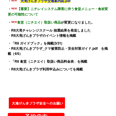
・
大滝げんきプラザ交通案内図.pdf
・
【重要】ニチレイシステム障害に伴う食堂メニュー・食材変
更の可能性について
・
食堂（ニチエイ）取扱い商品
が変更になりました。
・
R8大滝チャレンジスクール 抽選結果を発送しました
・
R8大滝げんきプラザのイベント情報
を掲載
・
「R8 ガイドブック」
を掲載(3/31)
・
R8大滝げんきプラザ_クマ被害防止・安全対策ガイド.pdf
を掲
載（4/6）
・
「R8 食堂（ニチエイ）取扱い商品料金表
」
を掲載
・
R8大滝げんきプラザ利用申込みについて
を掲載