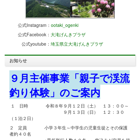
公式Instagram：
ootaki_ogenki
公式Facebook：
大滝げんきプラザ
公式youtube：
埼玉県立大滝げんきプラザ
お知らせ
９月主催事業「親子で渓流
釣り体験」のご案内
１ 日時 令和８年９月１２日（土） １３：００～
９月１３日（日） １２：３０
（１泊２日）
２ 定員 小学３年生～中学生の児童生徒とその保護
者約４０名
※最低挙行人数１０名 申込みが定員を超