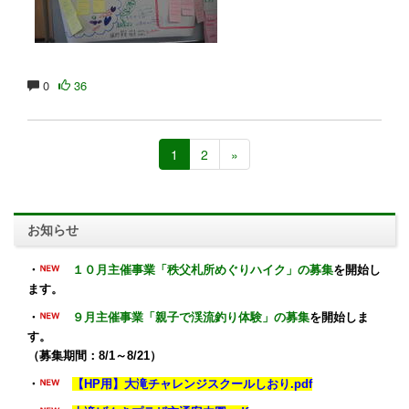
0
36
1
2
»
お知らせ
・
１０月主催事業「秩父札所めぐりハイク」の募集
を開始し
ます。
・
９月主催事業「親子で渓流釣り体験」の募集
を開始しま
す。
（募集期間：8/1～8/21）
・
【HP用】大滝チャレンジスクールしおり.pdf