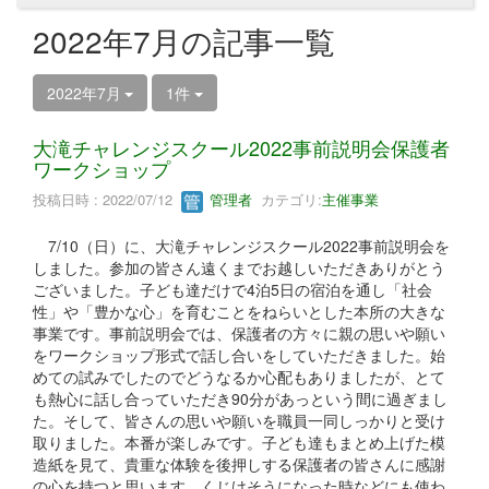
2022年7月の記事一覧
2022年7月
1件
大滝チャレンジスクール2022事前説明会保護者
ワークショップ
投稿日時 : 2022/07/12
管理者
カテゴリ:
主催事業
7/10（日）に、大滝チャレンジスクール2022事前説明会を
しました。参加の皆さん遠くまでお越しいただきありがとう
ございました。子ども達だけで4泊5日の宿泊を通し「社会
性」や「豊かな心」を育むことをねらいとした本所の大きな
事業です。事前説明会では、保護者の方々に親の思いや願い
をワークショップ形式で話し合いをしていただきました。始
めての試みでしたのでどうなるか心配もありましたが、とて
も熱心に話し合っていただき90分があっという間に過ぎまし
た。そして、皆さんの思いや願いを職員一同しっかりと受け
取りました。本番が楽しみです。子ども達もまとめ上げた模
造紙を見て、貴重な体験を後押しする保護者の皆さんに感謝
の心を持つと思います。くじけそうになった時などにも使わ