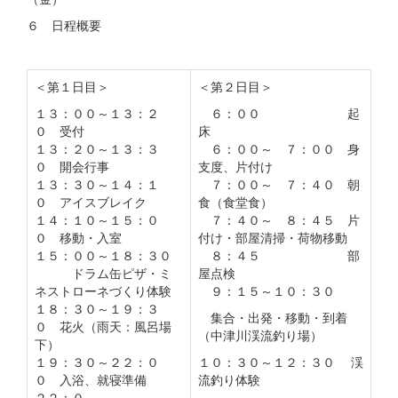
６ 日程概要
＜第１日目＞
＜第２日目＞
１３：００～１３：２
６：００ 起
０ 受付
床
１３：２０～１３：３
６：００～ ７：００ 身
０ 開会行事
支度、片付け
１３：３０～１４：１
７：００～ ７：４０ 朝
０ アイスブレイク
食（食堂食）
１４：１０～１５：０
７：４０～ ８：４５ 片
０ 移動・入室
付け・部屋清掃・荷物移動
１５：００～１８：３０
８：４５ 部
ドラム缶ピザ・ミ
屋点検
ネストローネづくり体験
９：１５～１０：３０
１８：３０～１９：３
集合・出発・移動・到着
０ 花火（雨天：風呂場
（中津川渓流釣り場）
下）
１９：３０～２２：０
１０：３０～１２：３０ 渓
０ 入浴、就寝準備
流釣り体験
２２：０