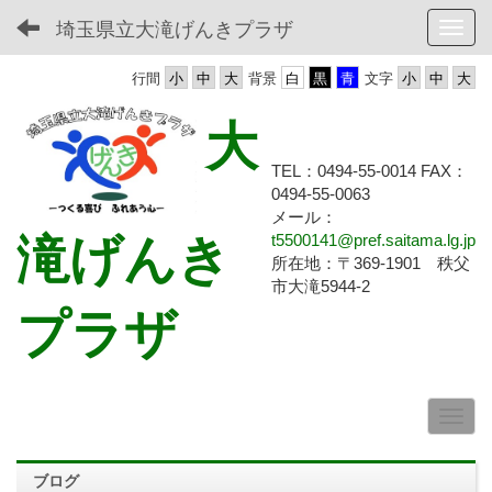
埼玉県立大滝げんきプラザ
Toggl
行間
背景
文字
大
TEL：0494-55-0014 FAX：
0494-55-
0063
メール：
滝げんき
t5500141@pref.saitama.lg.jp
所在地：〒369-1901 秩父
市大滝5944-2
プラザ
ブログ