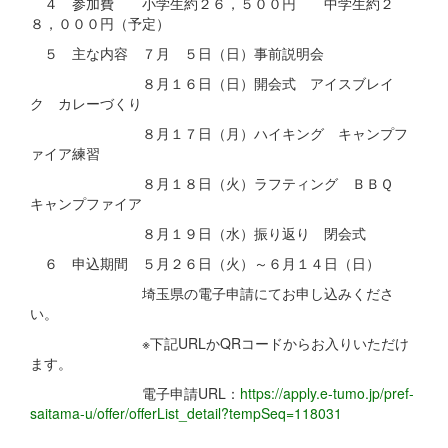
４ 参加費 小学生約２６，５００円 中学生約２
８，０００円（予定）
５ 主な内容 ７月 ５日（日）事前説明会
８月１６日（日）開会式 アイスブレイ
ク カレーづくり
８月１７日（月）ハイキング キャンプフ
ァイア練習
８月１８日（火）ラフティング ＢＢＱ
キャンプファイア
８月１９日（水）振り返り 閉会式
６ 申込期間 ５月２６日（火）～６月１４日（日）
埼玉県の電子申請にてお申し込みくださ
い。
※下記URLかQRコードからお入りいただけ
ます。
電子申請URL：
https://apply.e-tumo.jp/pref-
saitama-u/offer/offerList_detail?tempSeq=118031