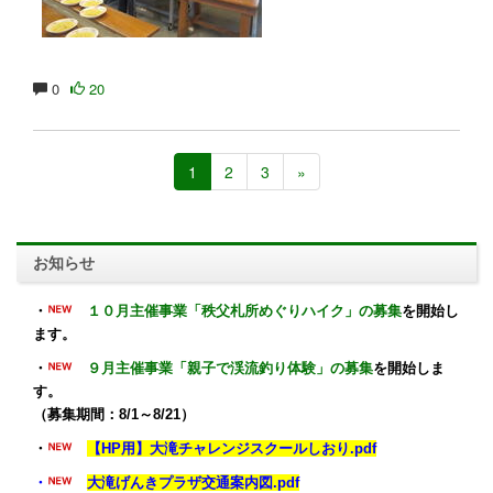
0
20
1
2
3
»
お知らせ
・
１０月主催事業「秩父札所めぐりハイク」の募集
を開始し
ます。
・
９月主催事業「親子で渓流釣り体験」の募集
を開始しま
す。
（募集期間：8/1～8/21）
・
【HP用】大滝チャレンジスクールしおり.pdf
・
大滝げんきプラザ交通案内図.pdf