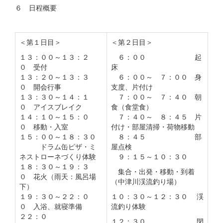
６ 日程概要
＜第１日目＞
＜第２日目＞
１３：００～１３：２
６：００ 起
０ 受付
床
１３：２０～１３：３
６：００～ ７：００ 身
０ 開会行事
支度、片付け
１３：３０～１４：１
７：００～ ７：４０ 朝
０ アイスブレイク
食（食堂食）
１４：１０～１５：０
７：４０～ ８：４５ 片
０ 移動・入室
付け・部屋清掃・荷物移動
１５：００～１８：３０
８：４５ 部
ドラム缶ピザ・ミ
屋点検
ネストローネづくり体験
９：１５～１０：３０
１８：３０～１９：３
集合・出発・移動・到着
０ 花火（雨天：風呂場
（中津川渓流釣り場）
下）
１９：３０～２２：０
１０：３０～１２：３０ 渓
０ 入浴、就寝準備
流釣り体験
２２：０
１２：３０ 閉