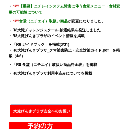
・
【重要】ニチレイシステム障害に伴う食堂メニュー・食材変
更の可能性について
・
食堂（ニチエイ）取扱い商品
が変更になりました。
・
R8大滝チャレンジスクール 抽選結果を発送しました
・
R8大滝げんきプラザのイベント情報
を掲載
・
「R8 ガイドブック」
を掲載(3/31)
・
R8大滝げんきプラザ_クマ被害防止・安全対策ガイド.pdf
を掲
載（4/6）
・
「R8 食堂（ニチエイ）取扱い商品料金表
」
を掲載
・
R8大滝げんきプラザ利用申込みについて
を掲載