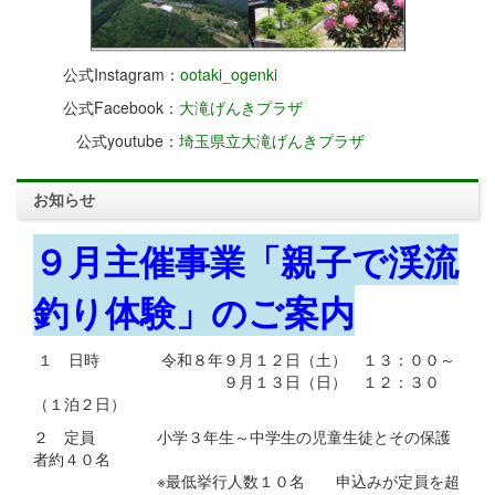
公式Instagram：
ootaki_ogenki
公式Facebook：
大滝げんきプラザ
公式youtube：
埼玉県立大滝げんきプラザ
お知らせ
９月主催事業「親子で渓流
釣り体験」のご案内
１ 日時 令和８年９月１２日（土） １３：００～
９月１３日（日） １２：３０
（１泊２日）
２ 定員 小学３年生～中学生の児童生徒とその保護
者約４０名
※最低挙行人数１０名 申込みが定員を超