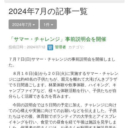
2024年7月の記事一覧
2024年7月
1件
「サマー・チャレンジ」事前説明会を開催
投稿日時 : 2024/07/12
管理者
カテゴリ:
７月７日(日)サマー・チャレンジの事前説明会を開催しまし
た。
８月１６日(金)から２０日(火)に実施するサマー・チャレン
ジには約40名の子供たちが、親元を離れて大滝げんきプラザ
で５日間過ごします。林業体験や炊事体験、ハイキング、キ
ャンプファイアなど、様々な体験活動を行い、子供たちが自
分らしく活躍できる力を育みます。
今回の説明会では５日間の予定に加え、チャレンジに向け
ての心構えや実施に向けてのお願いなどを伝えました。子供
たちはその後、体育館でボランティアの大学生とアイスブレ
イキングを行い、食堂での昼食を経て午後は施設を見学しま
した。保護者の皆さんには、お子さんが利用する施設見学を