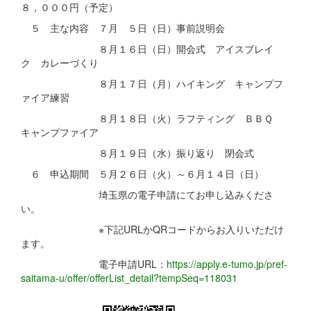
８，０００円（予定）
５ 主な内容 ７月 ５日（日）事前説明会
８月１６日（日）開会式 アイスブレイ
ク カレーづくり
８月１７日（月）ハイキング キャンプフ
ァイア練習
８月１８日（火）ラフティング ＢＢＱ
キャンプファイア
８月１９日（水）振り返り 閉会式
６ 申込期間 ５月２６日（火）～６月１４日（日）
埼玉県の電子申請にてお申し込みくださ
い。
※下記URLかQRコードからお入りいただけ
ます。
電子申請URL：
https://apply.e-tumo.jp/pref-
saitama-u/offer/offerList_detail?tempSeq=118031