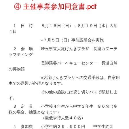
④ 主催事業参加同意書.pdf
１ 日 時 ８月１６日（日）～８月１９日（水）３泊
４日
※７月５日（日）事前説明会を実施
２ 会 場 埼玉県立大滝げんきプラザ 長瀞カヌーテ
ラフティング
長瀞渓谷バーベキューセンター 長瀞自然
の博物館
※大滝げんきプラザへの交通手段は、自家用
車での送迎が必須となります。
その他の施設には貸し切りバスで移動しま
す。
３ 定 員 小学校４年生から中学３年生 ８０名（多
数の場合、抽選となります）
（最低挙行人数４０名）
４ 参加費 小学生約２６，５００円 中学生約２