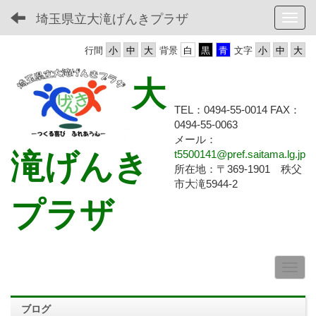
埼玉県立大滝げんきプラザ
Toggl
行間
背景
文字
大
TEL：0494-55-0014 FAX：
0494-55-
0063
メール：
滝げんき
t5500141@pref.saitama.lg.jp
所在地：〒369-1901 秩父
市大滝5944-2
プラザ
ブログ