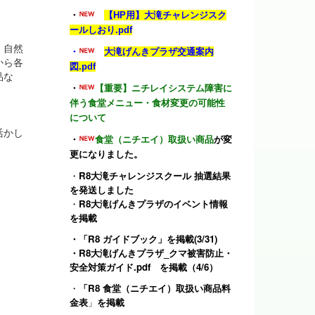
・
【HP用】大滝チャレンジスク
ールしおり.pdf
、自然
・
大滝げんきプラザ交通案内
から各
図.pdf
品な
・
【重要】ニチレイシステム障害に
伴う食堂メニュー・食材変更の可能性
について
活かし
・
食堂（ニチエイ）取扱い商品
が変
更になりました。
）
・
R8大滝チャレンジスクール 抽選結果
を発送しました
・
R8大滝げんきプラザのイベント情報
を掲載
・
「R8 ガイドブック」
を掲載(3/31)
・
R8大滝げんきプラザ_クマ被害防止・
安全対策ガイド.pdf
を掲載（4/6）
・
「R8 食堂（ニチエイ）取扱い商品料
金表
」
を掲載