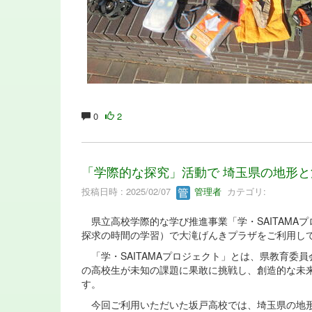
0
2
「学際的な探究」活動で 埼玉県の地形
投稿日時 : 2025/02/07
管理者
カテゴリ:
県立高校学際的な学び推進事業「学・SAITAMA
探求の時間の学習）で大滝げんきプラザをご利用し
「学・SAITAMAプロジェクト」とは、県教育委
の高校生が未知の課題に果敢に挑戦し、創造的な未
す。
今回ご利用いただいた坂戸高校では、埼玉県の地形