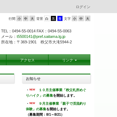
ログイン
行間
背景
文字
TEL：0494-55-0014 FAX：0494-55-
0063
メール：
t5500141@pref.saitama.lg.jp
所在地：〒369-1901 秩父市大滝5944-2
アクセス
リンク
お知らせ
・
１０月主催事業「秩父札所めぐ
りハイク」の募集
を開始します。
・
９月主催事業「親子で渓流釣り
体験」の募集
を開始します。
（募集期間：8/1～8/21）