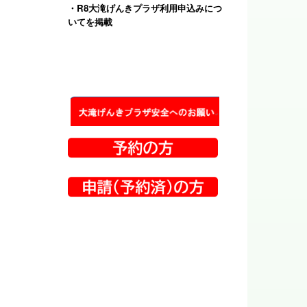
・
R8大滝げんきプラザ利用申込みにつ
いて
を掲載