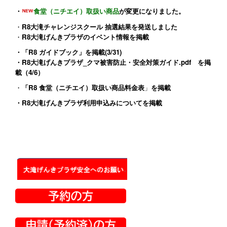
・
食堂（ニチエイ）取扱い商品
が変更になりました。
・
R8大滝チャレンジスクール 抽選結果を発送しました
・
R8大滝げんきプラザのイベント情報
を掲載
・
「R8 ガイドブック」
を掲載(3/31)
・
R8大滝げんきプラザ_クマ被害防止・安全対策ガイド.pdf
を掲
載（4/6）
・
「R8 食堂（ニチエイ）取扱い商品料金表
」
を掲載
・
R8大滝げんきプラザ利用申込みについて
を掲載