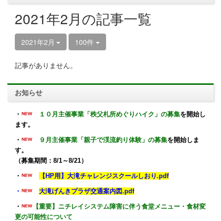
2021年2月の記事一覧
2021年2月
100件
記事がありません。
お知らせ
・
１０月主催事業「秩父札所めぐりハイク」の募集
を開始し
ます。
・
９月主催事業「親子で渓流釣り体験」の募集
を開始しま
す。
（募集期間：8/1～8/21）
・
【HP用】大滝チャレンジスクールしおり.pdf
・
大滝げんきプラザ交通案内図.pdf
・
【重要】ニチレイシステム障害に伴う食堂メニュー・食材変
更の可能性について