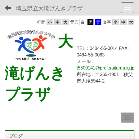
埼玉県立大滝げんきプラザ
Toggl
行間
背景
文字
大
TEL：0494-55-0014 FAX：
0494-55-
0063
メール：
滝げんき
t5500141@pref.saitama.lg.jp
所在地：〒369-1901 秩父
市大滝5944-2
プラザ
ブログ