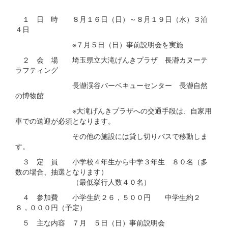
１ 日 時 ８月１６日（日）～８月１９日（水）３泊
４日
※７月５日（日）事前説明会を実施
２ 会 場 埼玉県立大滝げんきプラザ 長瀞カヌーテ
ラフティング
長瀞渓谷バーベキューセンター 長瀞自然
の博物館
※大滝げんきプラザへの交通手段は、自家用
車での送迎が必須となります。
その他の施設には貸し切りバスで移動しま
す。
３ 定 員 小学校４年生から中学３年生 ８０名（多
数の場合、抽選となります）
（最低挙行人数４０名）
４ 参加費 小学生約２６，５００円 中学生約２
８，０００円（予定）
５ 主な内容 ７月 ５日（日）事前説明会