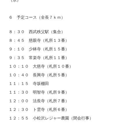
６ 予定コース（全長７ｋｍ）
８：３０ 西武秩父駅（集合）
８：４５ 慈眼寺（札所１３番）
９：１０ 少林寺（札所１５番）
９：３５ 常楽寺（札所１１番）
１０：１０ 大慈寺（札所１０番）
１０：４０ 長興寺（札所５番）
１１：１５ 寺坂棚田
１１：３０ 明智寺（札所９番）
１２：００ 法長寺（札所７番）
１２：３０ ト雲寺（札所６番）
１２：５５ 小松沢レジャー農園（閉会行事）