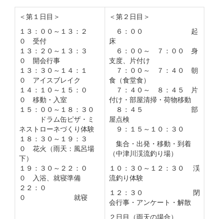
＜第１日目＞
＜第２日目＞
１３：００～１３：２
６：００ 起
０ 受付
床
１３：２０～１３：３
６：００～ ７：００ 身
０ 開会行事
支度、片付け
１３：３０～１４：１
７：００～ ７：４０ 朝
０ アイスブレイク
食（食堂食）
１４：１０～１５：０
７：４０～ ８：４５ 片
０ 移動・入室
付け・部屋清掃・荷物移動
１５：００～１８：３０
８：４５ 部
ドラム缶ピザ・ミ
屋点検
ネストローネづくり体験
９：１５～１０：３０
１８：３０～１９：３
集合・出発・移動・到着
０ 花火（雨天：風呂場
（中津川渓流釣り場）
下）
１９：３０～２２：０
１０：３０～１２：３０ 渓
０ 入浴、就寝準備
流釣り体験
２２：０
１２：３０ 閉
０ 就寝
会行事・アンケート・解散
２日目（雨天の場合）