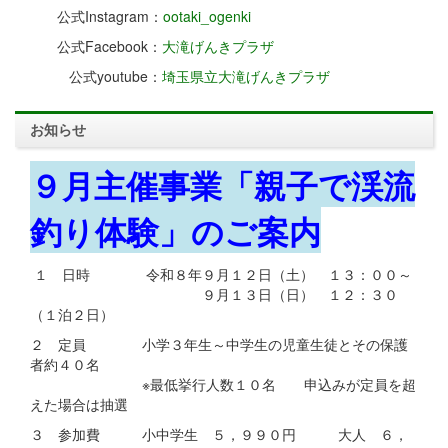
公式Instagram：
ootaki_ogenki
公式Facebook：
大滝げんきプラザ
公式youtube：
埼玉県立大滝げんきプラザ
お知らせ
９月主催事業「親子で渓流
釣り体験」のご案内
１ 日時 令和８年９月１２日（土） １３：００～
９月１３日（日） １２：３０
（１泊２日）
２ 定員 小学３年生～中学生の児童生徒とその保護
者約４０名
※最低挙行人数１０名 申込みが定員を超
えた場合は抽選
３ 参加費 小中学生 ５，９９０円 大人 ６，