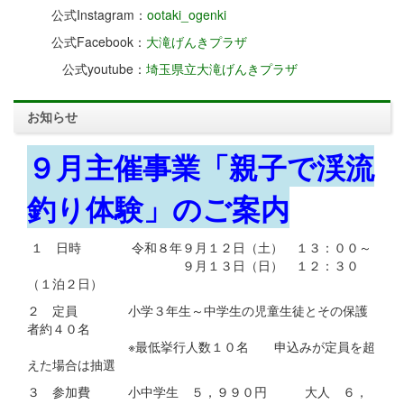
公式Instagram：
ootaki_ogenki
公式Facebook：
大滝げんきプラザ
公式youtube：
埼玉県立大滝げんきプラザ
お知らせ
９月主催事業「親子で渓流
釣り体験」のご案内
１ 日時 令和８年９月１２日（土） １３：００～
９月１３日（日） １２：３０
（１泊２日）
２ 定員 小学３年生～中学生の児童生徒とその保護
者約４０名
※最低挙行人数１０名 申込みが定員を超
えた場合は抽選
３ 参加費 小中学生 ５，９９０円 大人 ６，