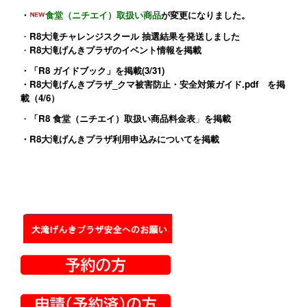
・
食堂（ニチエイ）取扱い商品
が変更になりました。
・
R8大滝チャレンジスクール 抽選結果を発送しました
・
R8大滝げんきプラザのイベント情報
を掲載
・
「R8 ガイドブック」
を掲載(3/31)
・
R8大滝げんきプラザ_クマ被害防止・安全対策ガイド.pdf
を掲
載（4/6）
・
「R8 食堂（ニチエイ）取扱い商品料金表
」
を掲載
・
R8大滝げんきプラザ利用申込みについて
を掲載