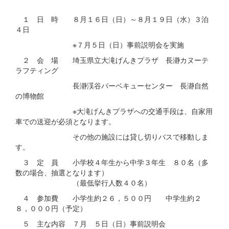
１ 日 時 ８月１６日（日）～８月１９日（水）３泊
４日
※７月５日（日）事前説明会を実施
２ 会 場 埼玉県立大滝げんきプラザ 長瀞カヌーテ
ラフティング
長瀞渓谷バーベキューセンター 長瀞自然
の博物館
※大滝げんきプラザへの交通手段は、自家用
車での送迎が必須となります。
その他の施設には貸し切りバスで移動しま
す。
３ 定 員 小学校４年生から中学３年生 ８０名（多
数の場合、抽選となります）
（最低挙行人数４０名）
４ 参加費 小学生約２６，５００円 中学生約２
８，０００円（予定）
５ 主な内容 ７月 ５日（日）事前説明会