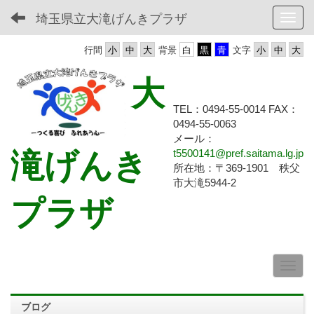
埼玉県立大滝げんきプラザ
Toggl
行間
背景
文字
大
TEL：0494-55-0014 FAX：
0494-55-
0063
メール：
滝げんき
t5500141@pref.saitama.lg.jp
所在地：〒369-1901 秩父
市大滝5944-2
プラザ
ブログ