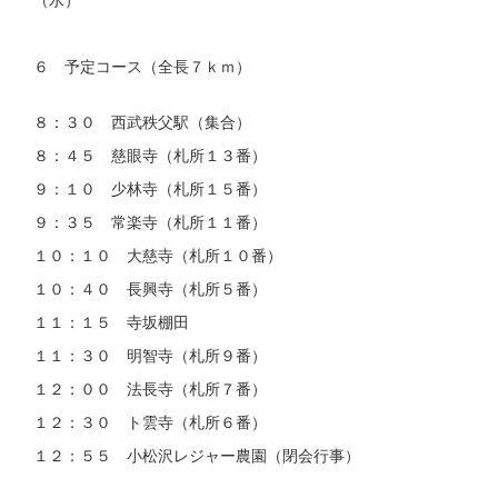
６ 予定コース（全長７ｋｍ）
８：３０ 西武秩父駅（集合）
８：４５ 慈眼寺（札所１３番）
９：１０ 少林寺（札所１５番）
９：３５ 常楽寺（札所１１番）
１０：１０ 大慈寺（札所１０番）
１０：４０ 長興寺（札所５番）
１１：１５ 寺坂棚田
１１：３０ 明智寺（札所９番）
１２：００ 法長寺（札所７番）
１２：３０ ト雲寺（札所６番）
１２：５５ 小松沢レジャー農園（閉会行事）