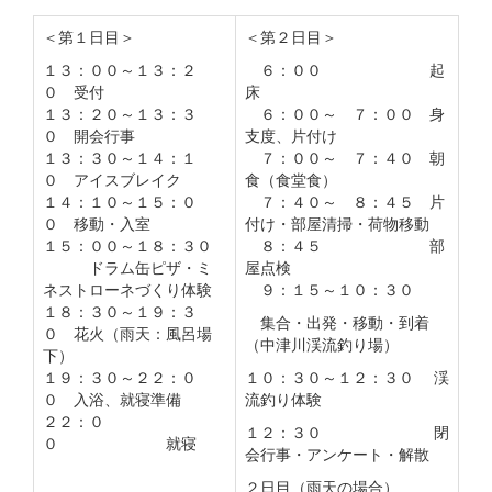
＜第１日目＞
＜第２日目＞
１３：００～１３：２
６：００ 起
０ 受付
床
１３：２０～１３：３
６：００～ ７：００ 身
０ 開会行事
支度、片付け
１３：３０～１４：１
７：００～ ７：４０ 朝
０ アイスブレイク
食（食堂食）
１４：１０～１５：０
７：４０～ ８：４５ 片
０ 移動・入室
付け・部屋清掃・荷物移動
１５：００～１８：３０
８：４５ 部
ドラム缶ピザ・ミ
屋点検
ネストローネづくり体験
９：１５～１０：３０
１８：３０～１９：３
集合・出発・移動・到着
０ 花火（雨天：風呂場
（中津川渓流釣り場）
下）
１９：３０～２２：０
１０：３０～１２：３０ 渓
０ 入浴、就寝準備
流釣り体験
２２：０
１２：３０ 閉
０ 就寝
会行事・アンケート・解散
２日目（雨天の場合）