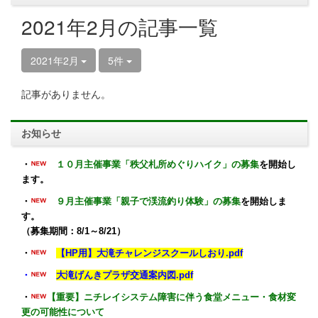
2021年2月の記事一覧
2021年2月
5件
記事がありません。
お知らせ
・
１０月主催事業「秩父札所めぐりハイク」の募集
を開始し
ます。
・
９月主催事業「親子で渓流釣り体験」の募集
を開始しま
す。
（募集期間：8/1～8/21）
・
【HP用】大滝チャレンジスクールしおり.pdf
・
大滝げんきプラザ交通案内図.pdf
・
【重要】ニチレイシステム障害に伴う食堂メニュー・食材変
更の可能性について