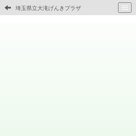
埼玉県立大滝げんきプラザ
Toggl