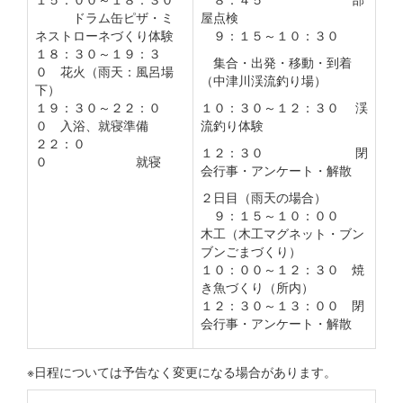
ドラム缶ピザ・ミ
屋点検
ネストローネづくり体験
９：１５～１０：３０
１８：３０～１９：３
集合・出発・移動・到着
０ 花火（雨天：風呂場
（中津川渓流釣り場）
下）
１９：３０～２２：０
１０：３０～１２：３０ 渓
０ 入浴、就寝準備
流釣り体験
２２：０
１２：３０ 閉
０ 就寝
会行事・アンケート・解散
２日目（雨天の場合）
９：１５～１０：００
木工（木工マグネット・ブン
ブンごまづくり）
１０：００～１２：３０ 焼
き魚づくり（所内）
１２：３０～１３：００ 閉
会行事・アンケート・解散
※日程については予告なく変更になる場合があります。