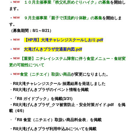
・
１０月主催事業「秩父札所めぐりハイク」の募集
を開始し
ます。
・
９月主催事業「親子で渓流釣り体験」の募集
を開始しま
す。
（募集期間：8/1～8/21）
・
【HP用】大滝チャレンジスクールしおり.pdf
・
大滝げんきプラザ交通案内図.pdf
・
【重要】ニチレイシステム障害に伴う食堂メニュー・食材変
更の可能性について
・
食堂（ニチエイ）取扱い商品
が変更になりました。
・
R8大滝チャレンジスクール 抽選結果を発送しました
・
R8大滝げんきプラザのイベント情報
を掲載
・
「R8 ガイドブック」
を掲載(3/31)
・
R8大滝げんきプラザ_クマ被害防止・安全対策ガイド.pdf
を掲
載（4/6）
・
「R8 食堂（ニチエイ）取扱い商品料金表
」
を掲載
・
R8大滝げんきプラザ利用申込みについて
を掲載