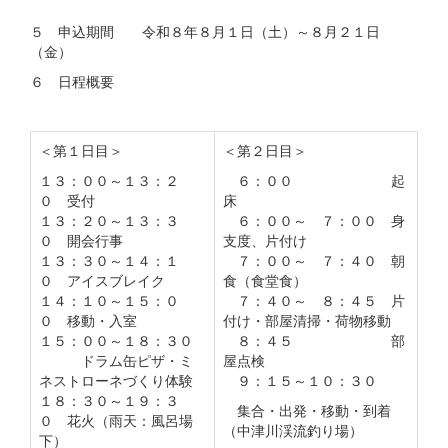
５ 申込期間 令和８年８月１日（土）～８月２１日
（金）
６ 日程概要
＜第１日目＞
＜第２日目＞
１３：００～１３：２
６：００ 起
０ 受付
床
１３：２０～１３：３
６：００～ ７：００ 身
０ 開会行事
支度、片付け
１３：３０～１４：１
７：００～ ７：４０ 朝
０ アイスブレイク
食（食堂食）
１４：１０～１５：０
７：４０～ ８：４５ 片
０ 移動・入室
付け・部屋清掃・荷物移動
１５：００～１８：３０
８：４５ 部
ドラム缶ピザ・ミ
屋点検
ネストローネづくり体験
９：１５～１０：３０
１８：３０～１９：３
集合・出発・移動・到着
０ 花火（雨天：風呂場
（中津川渓流釣り場）
下）