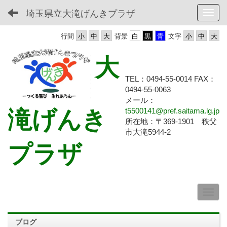
埼玉県立大滝げんきプラザ
Toggl
行間
背景
文字
大
TEL：0494-55-0014 FAX：
0494-55-
0063
メール：
滝げんき
t5500141@pref.saitama.lg.jp
所在地：〒369-1901 秩父
市大滝5944-2
プラザ
ブログ