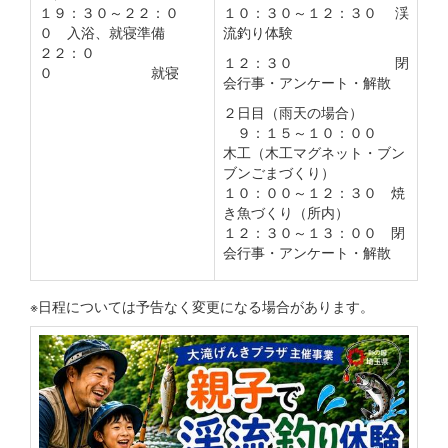
１９：３０～２２：０
１０：３０～１２：３０ 渓
０ 入浴、就寝準備
流釣り体験
２２：０
１２：３０ 閉
０ 就寝
会行事・アンケート・解散
２日目（雨天の場合）
９：１５～１０：００
木工（木工マグネット・ブン
ブンごまづくり）
１０：００～１２：３０ 焼
き魚づくり（所内）
１２：３０～１３：００ 閉
会行事・アンケート・解散
※日程については予告なく変更になる場合があります。