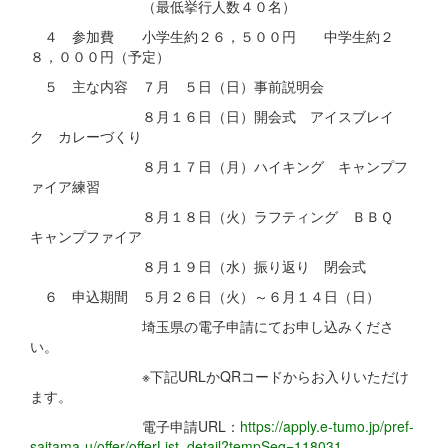
（最低挙行人数４０名）
４ 参加費 小学生約２６，５００円 中学生約２
８，０００円（予定）
５ 主な内容 ７月 ５日（日）事前説明会
８月１６日（日）開会式 アイスブレイ
ク カレーづくり
８月１７日（月）ハイキング キャンプフ
ァイア練習
８月１８日（火）ラフティング ＢＢＱ
キャンプファイア
８月１９日（水）振り返り 閉会式
６ 申込期間 ５月２６日（火）～６月１４日（日）
埼玉県の電子申請にてお申し込みくださ
い。
※下記URLかQRコードからお入りいただけ
ます。
電子申請URL：
https://apply.e-tumo.jp/pref-
saitama-u/offer/offerList_detail?tempSeq=118031