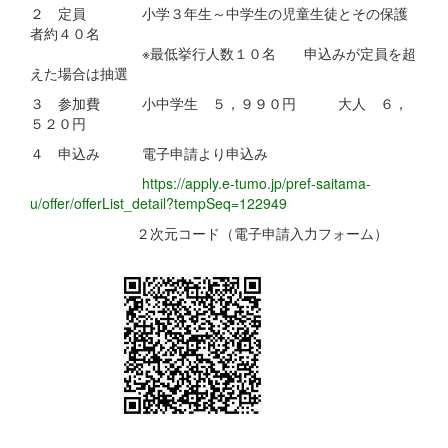
２ 定員 小学３年生～中学生の児童生徒とその保護
者約４０名
※最低挙行人数１０名 申込みが定員を超
えた場合は抽選
３ 参加費 小中学生 ５，９９０円 大人 ６，
５２０円
４ 申込み 電子申請より申込み
https://apply.e-tumo.jp/pref-saitama-
u/offer/offerList_detail?tempSeq=122949
２次元コード（電子申請入力フォーム）