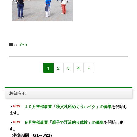
0
3
1
2
3
4
»
お知らせ
・
１０月主催事業「秩父札所めぐりハイク」の募集
を開始し
ます。
・
９月主催事業「親子で渓流釣り体験」の募集
を開始しま
す。
（募集期間：8/1～8/21）