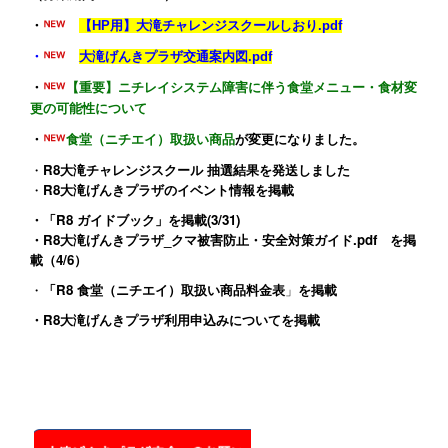
・
【HP用】大滝チャレンジスクールしおり.pdf
・
大滝げんきプラザ交通案内図.pdf
・
【重要】ニチレイシステム障害に伴う食堂メニュー・食材変
更の可能性について
・
食堂（ニチエイ）取扱い商品
が変更になりました。
・
R8大滝チャレンジスクール 抽選結果を発送しました
・
R8大滝げんきプラザのイベント情報
を掲載
・
「R8 ガイドブック」
を掲載(3/31)
・
R8大滝げんきプラザ_クマ被害防止・安全対策ガイド.pdf
を掲
載（4/6）
・
「R8 食堂（ニチエイ）取扱い商品料金表
」
を掲載
・
R8大滝げんきプラザ利用申込みについて
を掲載