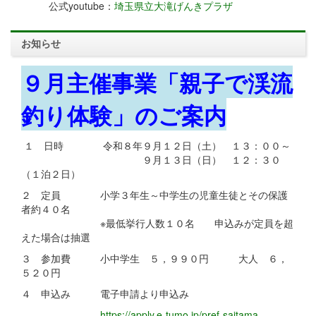
公式youtube：
埼玉県立大滝げんきプラザ
お知らせ
９月主催事業「親子で渓流
釣り体験」のご案内
１ 日時 令和８年９月１２日（土） １３：００～
９月１３日（日） １２：３０
（１泊２日）
２ 定員 小学３年生～中学生の児童生徒とその保護
者約４０名
※最低挙行人数１０名 申込みが定員を超
えた場合は抽選
３ 参加費 小中学生 ５，９９０円 大人 ６，
５２０円
４ 申込み 電子申請より申込み
https://apply.e-tumo.jp/pref-saitama-