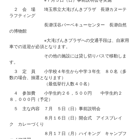
２ 会 場 埼玉県立大滝げんきプラザ 長瀞カヌーテ
ラフティング
長瀞渓谷バーベキューセンター 長瀞自然
の博物館
※大滝げんきプラザへの交通手段は、自家用
車での送迎が必須となります。
その他の施設には貸し切りバスで移動しま
す。
３ 定 員 小学校４年生から中学３年生 ８０名（多
数の場合、抽選となります）
（最低挙行人数４０名）
４ 参加費 小学生約２６，５００円 中学生約２
８，０００円（予定）
５ 主な内容 ７月 ５日（日）事前説明会
８月１６日（日）開会式 アイスブレイ
ク カレーづくり
８月１７日（月）ハイキング キャンプフ