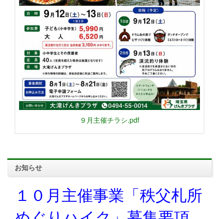
９月主催チラシ.pdf
お知らせ
１０月主催事業「秩父札所
めぐりハイク」募集要項