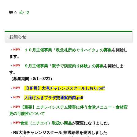
0
12
お知らせ
・
１０月主催事業「秩父札所めぐりハイク」の募集
を開始し
ます。
・
９月主催事業「親子で渓流釣り体験」の募集
を開始しま
す。
（募集期間：8/1～8/21）
・
【HP用】大滝チャレンジスクールしおり.pdf
・
大滝げんきプラザ交通案内図.pdf
・
【重要】ニチレイシステム障害に伴う食堂メニュー・食材変
更の可能性について
・
食堂（ニチエイ）取扱い商品
が変更になりました。
・
R8大滝チャレンジスクール 抽選結果を発送しました