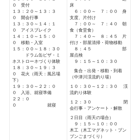
０ 受付
床
１３：２０～１３：３
６：００～ ７：００ 身
０ 開会行事
支度、片付け
１３：３０～１４：１
７：００～ ７：４０ 朝
０ アイスブレイク
食（食堂食）
１４：１０～１５：０
７：４０～ ８：４５ 片
０ 移動・入室
付け・部屋清掃・荷物移動
１５：００～１８：３０
８：４５ 部
ドラム缶ピザ・ミ
屋点検
ネストローネづくり体験
９：１５～１０：３０
１８：３０～１９：３
集合・出発・移動・到着
０ 花火（雨天：風呂場
（中津川渓流釣り場）
下）
１９：３０～２２：０
１０：３０～１２：３０ 渓
０ 入浴、就寝準備
流釣り体験
２２：０
１２：３０ 閉
０ 就寝
会行事・アンケート・解散
２日目（雨天の場合）
９：１５～１０：００
木工（木工マグネット・ブン
ブンごまづくり）