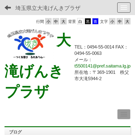
埼玉県立大滝げんきプラザ
Toggl
行間
背景
文字
大
TEL：0494-55-0014 FAX：
0494-55-
0063
メール：
滝げんき
t5500141@pref.saitama.lg.jp
所在地：〒369-1901 秩父
市大滝5944-2
プラザ
ブログ