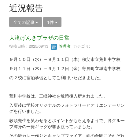
近況報告
全ての記事
1件
大滝げんきプラザの日常
投稿日時 : 2025/09/13
管理者
カテゴリ:
９月１０日（水）～９月１１日（木）秩父市立荒川中学校
９月１１日（木）～９月１２日（金）寄居町立城南中学校
の２校に宿泊学習としてご利用いただきました。
荒川中学校は、三峰神社を散策後入所されました。
入所後は学校オリジナルのフォトラリーとオリエンテーリン
グを行いました。
教頭先生を笑わせるとポイントがもらえるようで、各グルー
プ渾身の一発ギャグが響き渡っていました。
その後カレー作りとキャンプファイア、雨の合間にそれぞれ