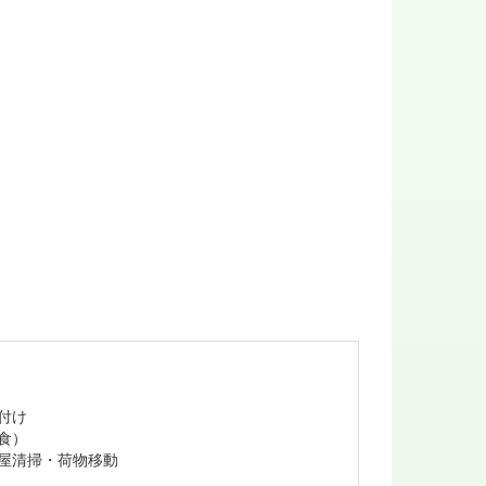
付け
食）
屋清掃・荷物移動