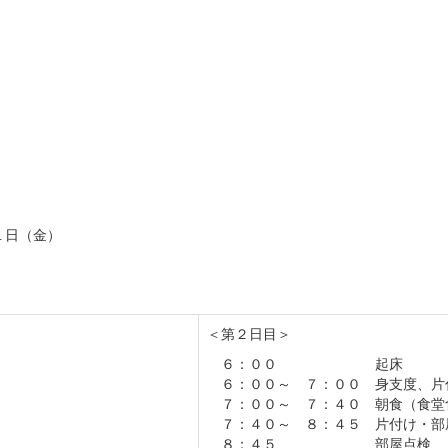
１日（金）
＜第２日目＞
６：００ 起床
６：００～ ７：００ 身支度、片
７：００～ ７：４０ 朝食（食堂
７：４０～ ８：４５ 片付け・部
８：４５ 部屋点検