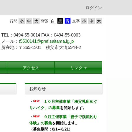
ログイン
行間
背景
文字
TEL：0494-55-0014 FAX：0494-55-
0063
メール：
t5500141@pref.saitama.lg.jp
所在地：〒369-1901 秩父市大滝5944-2
アクセス
リンク
お知らせ
・
１０月主催事業「秩父札所めぐ
りハイク」の募集
を開始します。
・
９月主催事業「親子で渓流釣り
体験」の募集
を開始します。
（募集期間：8/1～8/21）