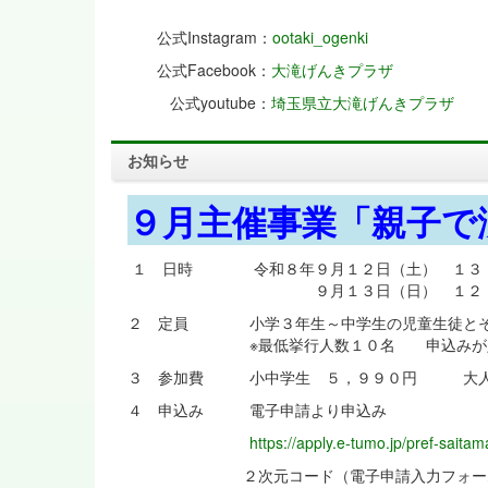
公式Instagram：
ootaki_ogenki
公式Facebook：
大滝げんきプラザ
公式youtube：
埼玉県立大滝げんきプラザ
お知らせ
９月主催事業「親子で
１ 日時 令和８年９月１２日（土） １３
９月１３日（日） １２：３０
２ 定員 小学３年生～中学生の児童生徒とそ
※最低挙行人数１０名 申込みが定員
３ 参加費 小中学生 ５，９９０円 大人
４ 申込み 電子申請より申込み
https://apply.e-tumo.jp/pref-saita
２次元コード（電子申請入力フォー