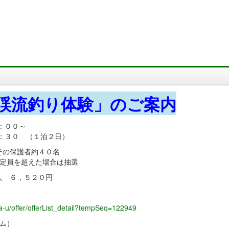
渓流釣り体験」のご案内
：００～
 （１泊２日）
の保護者約４０名
を超えた場合は抽選
 ６，５２０円
ma-u/offer/offerList_detail?tempSeq=122949
ム）