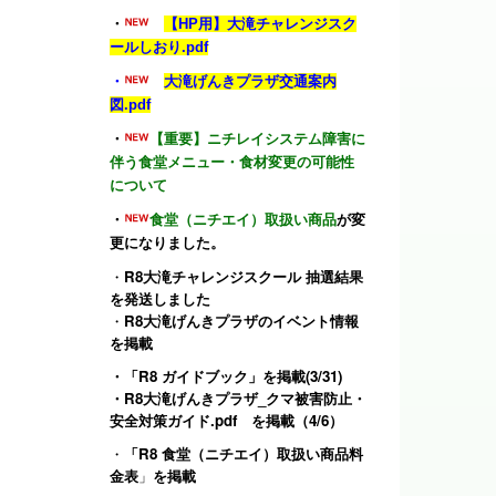
・
【HP用】大滝チャレンジスク
ールしおり.pdf
・
大滝げんきプラザ交通案内
図.pdf
・
【重要】ニチレイシステム障害に
伴う食堂メニュー・食材変更の可能性
について
・
食堂（ニチエイ）取扱い商品
が変
更になりました。
・
R8大滝チャレンジスクール 抽選結果
を発送しました
・
R8大滝げんきプラザのイベント情報
を掲載
・
「R8 ガイドブック」
を掲載(3/31)
・
R8大滝げんきプラザ_クマ被害防止・
安全対策ガイド.pdf
を掲載（4/6）
・
「R8 食堂（ニチエイ）取扱い商品料
金表
」
を掲載