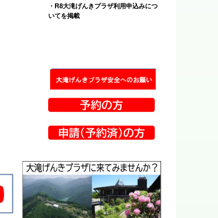
・
R8大滝げんきプラザ利用申込みにつ
いて
を掲載