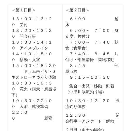
＜第１日目＞
＜第２日目＞
１３：００～１３：２
６：００ 起
０ 受付
床
１３：２０～１３：３
６：００～ ７：００ 身
０ 開会行事
支度、片付け
１３：３０～１４：１
７：００～ ７：４０ 朝
０ アイスブレイク
食（食堂食）
１４：１０～１５：０
７：４０～ ８：４５ 片
０ 移動・入室
付け・部屋清掃・荷物移動
１５：００～１８：３０
８：４５ 部
ドラム缶ピザ・ミ
屋点検
ネストローネづくり体験
９：１５～１０：３０
１８：３０～１９：３
集合・出発・移動・到着
０ 花火（雨天：風呂場
（中津川渓流釣り場）
下）
１９：３０～２２：０
１０：３０～１２：３０ 渓
０ 入浴、就寝準備
流釣り体験
２２：０
１２：３０ 閉
０ 就寝
会行事・アンケート・解散
２日目（雨天の場合）