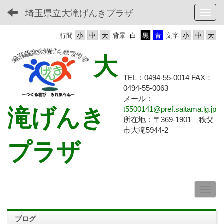
埼玉県立大滝げんきプラザ
Toggl
行間
背景
文字
大
TEL：0494-55-0014 FAX：
0494-55-
0063
メール：
滝げんき
t5500141@pref.saitama.lg.jp
所在地：〒369-1901 秩父
市大滝5944-2
プラザ
ブログ