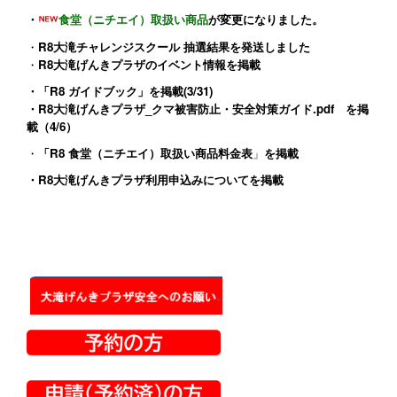
・
食堂（ニチエイ）取扱い商品
が変更になりました。
・
R8大滝チャレンジスクール 抽選結果を発送しました
・
R8大滝げんきプラザのイベント情報
を掲載
・
「R8 ガイドブック」
を掲載(3/31)
・
R8大滝げんきプラザ_クマ被害防止・安全対策ガイド.pdf
を掲
載（4/6）
・
「R8 食堂（ニチエイ）取扱い商品料金表
」
を掲載
・
R8大滝げんきプラザ利用申込みについて
を掲載