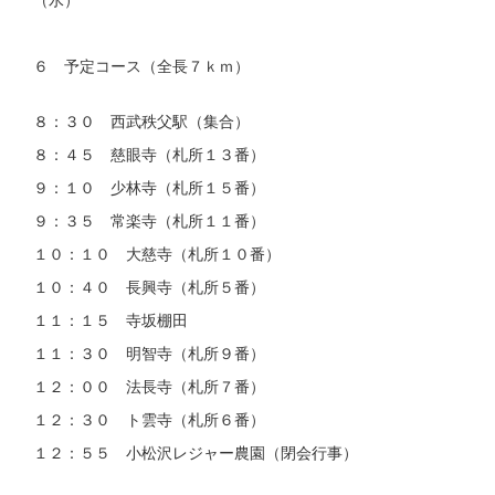
６ 予定コース（全長７ｋｍ）
８：３０ 西武秩父駅（集合）
８：４５ 慈眼寺（札所１３番）
９：１０ 少林寺（札所１５番）
９：３５ 常楽寺（札所１１番）
１０：１０ 大慈寺（札所１０番）
１０：４０ 長興寺（札所５番）
１１：１５ 寺坂棚田
１１：３０ 明智寺（札所９番）
１２：００ 法長寺（札所７番）
１２：３０ ト雲寺（札所６番）
１２：５５ 小松沢レジャー農園（閉会行事）