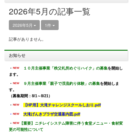
2026年5月の記事一覧
2026年5月
1件
記事がありません。
お知らせ
・
１０月主催事業「秩父札所めぐりハイク」の募集
を開始し
ます。
・
９月主催事業「親子で渓流釣り体験」の募集
を開始しま
す。
（募集期間：8/1～8/21）
・
【HP用】大滝チャレンジスクールしおり.pdf
・
大滝げんきプラザ交通案内図.pdf
・
【重要】ニチレイシステム障害に伴う食堂メニュー・食材変
更の可能性について