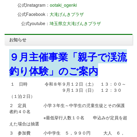
公式Instagram：
ootaki_ogenki
公式Facebook：
大滝げんきプラザ
公式youtube：
埼玉県立大滝げんきプラザ
お知らせ
９月主催事業「親子で渓流
釣り体験」のご案内
１ 日時 令和８年９月１２日（土） １３：００～
９月１３日（日） １２：３０
（１泊２日）
２ 定員 小学３年生～中学生の児童生徒とその保護
者約４０名
※最低挙行人数１０名 申込みが定員を超
えた場合は抽選
３ 参加費 小中学生 ５，９９０円 大人 ６，