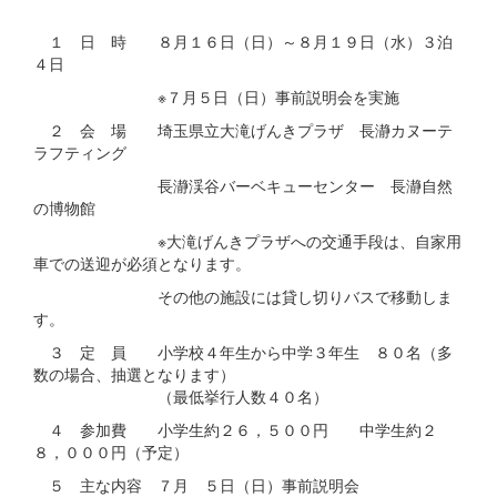
１ 日 時 ８月１６日（日）～８月１９日（水）３泊
４日
※７月５日（日）事前説明会を実施
２ 会 場 埼玉県立大滝げんきプラザ 長瀞カヌーテ
ラフティング
長瀞渓谷バーベキューセンター 長瀞自然
の博物館
※大滝げんきプラザへの交通手段は、自家用
車での送迎が必須となります。
その他の施設には貸し切りバスで移動しま
す。
３ 定 員 小学校４年生から中学３年生 ８０名（多
数の場合、抽選となります）
（最低挙行人数４０名）
４ 参加費 小学生約２６，５００円 中学生約２
８，０００円（予定）
５ 主な内容 ７月 ５日（日）事前説明会