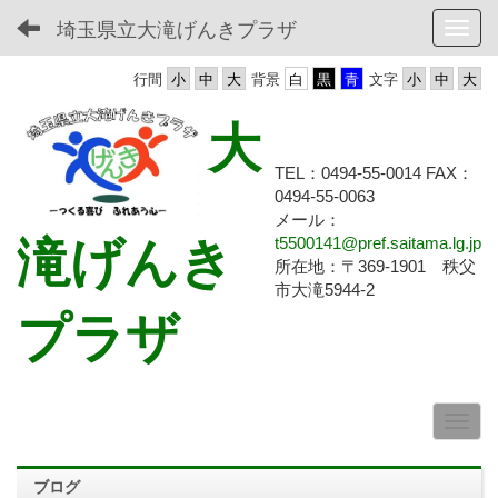
埼玉県立大滝げんきプラザ
Toggl
行間
背景
文字
大
TEL：0494-55-0014 FAX：
0494-55-
0063
メール：
滝げんき
t5500141@pref.saitama.lg.jp
所在地：〒369-1901 秩父
市大滝5944-2
プラザ
ブログ