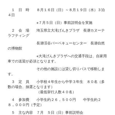
１ 日 時 ８月１６日（日）～８月１９日（水）３泊
４日
※７月５日（日）事前説明会を実施
２ 会 場 埼玉県立大滝げんきプラザ 長瀞カヌーテ
ラフティング
長瀞渓谷バーベキューセンター 長瀞自然
の博物館
※大滝げんきプラザへの交通手段は、自家用
車での送迎が必須となります。
その他の施設には貸し切りバスで移動しま
す。
３ 定 員 小学校４年生から中学３年生 ８０名（多
数の場合、抽選となります）
（最低挙行人数４０名）
４ 参加費 小学生約２６，５００円 中学生約２
８，０００円（予定）
５ 主な内容 ７月 ５日（日）事前説明会