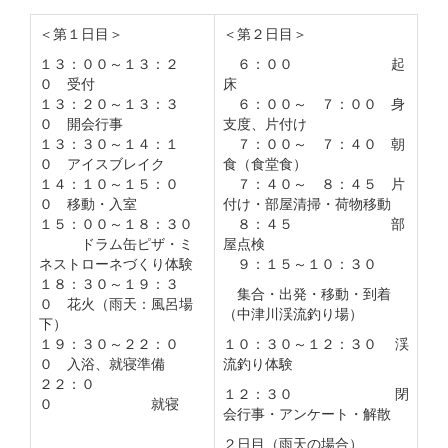
＜第１日目＞
＜第２日目＞
１３：００～１３：２
６：００ 起
０ 受付
床
１３：２０～１３：３
６：００～ ７：００ 身
０ 開会行事
支度、片付け
１３：３０～１４：１
７：００～ ７：４０ 朝
０ アイスブレイク
食（食堂食）
１４：１０～１５：０
７：４０～ ８：４５ 片
０ 移動・入室
付け・部屋清掃・荷物移動
１５：００～１８：３０
８：４５ 部
ドラム缶ピザ・ミ
屋点検
ネストローネづくり体験
９：１５～１０：３０
１８：３０～１９：３
集合・出発・移動・到着
０ 花火（雨天：風呂場
（中津川渓流釣り場）
下）
１９：３０～２２：０
１０：３０～１２：３０ 渓
０ 入浴、就寝準備
流釣り体験
２２：０
１２：３０ 閉
０ 就寝
会行事・アンケート・解散
２日目（雨天の場合）