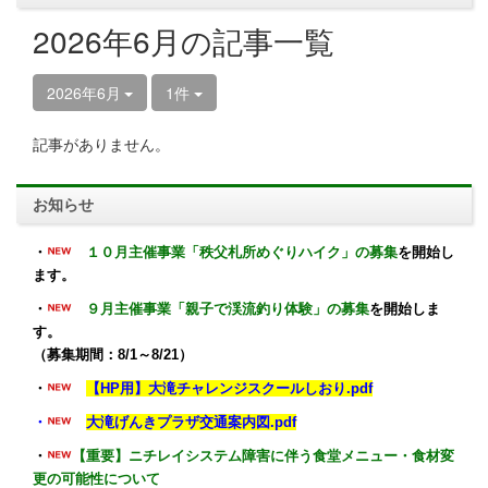
2026年6月の記事一覧
2026年6月
1件
記事がありません。
お知らせ
・
１０月主催事業「秩父札所めぐりハイク」の募集
を開始し
ます。
・
９月主催事業「親子で渓流釣り体験」の募集
を開始しま
す。
（募集期間：8/1～8/21）
・
【HP用】大滝チャレンジスクールしおり.pdf
・
大滝げんきプラザ交通案内図.pdf
・
【重要】ニチレイシステム障害に伴う食堂メニュー・食材変
更の可能性について