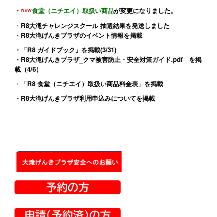
・
食堂（ニチエイ）取扱い商品
が変更になりました。
・
R8大滝チャレンジスクール 抽選結果を発送しました
・
R8大滝げんきプラザのイベント情報
を掲載
・
「R8 ガイドブック」
を掲載(3/31)
・
R8大滝げんきプラザ_クマ被害防止・安全対策ガイド.pdf
を掲
載（4/6）
・
「R8 食堂（ニチエイ）取扱い商品料金表
」
を掲載
・
R8大滝げんきプラザ利用申込みについて
を掲載