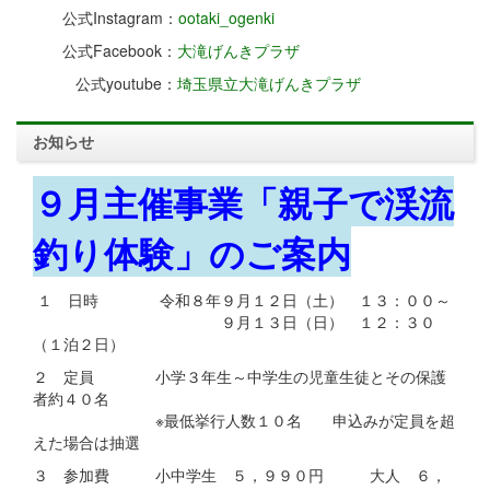
公式Instagram：
ootaki_ogenki
公式Facebook：
大滝げんきプラザ
公式youtube：
埼玉県立大滝げんきプラザ
お知らせ
９月主催事業「親子で渓流
釣り体験」のご案内
１ 日時 令和８年９月１２日（土） １３：００～
９月１３日（日） １２：３０
（１泊２日）
２ 定員 小学３年生～中学生の児童生徒とその保護
者約４０名
※最低挙行人数１０名 申込みが定員を超
えた場合は抽選
３ 参加費 小中学生 ５，９９０円 大人 ６，