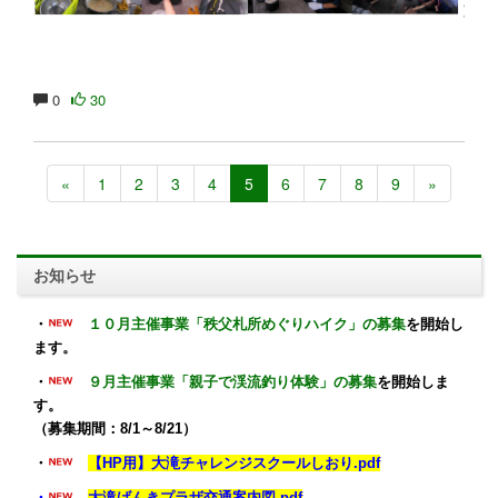
0
30
«
1
2
3
4
5
6
7
8
9
»
お知らせ
・
１０月主催事業「秩父札所めぐりハイク」の募集
を開始し
ます。
・
９月主催事業「親子で渓流釣り体験」の募集
を開始しま
す。
（募集期間：8/1～8/21）
・
【HP用】大滝チャレンジスクールしおり.pdf
・
大滝げんきプラザ交通案内図.pdf