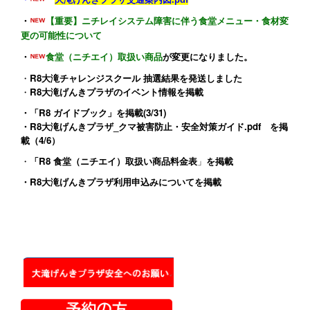
・
【重要】ニチレイシステム障害に伴う食堂メニュー・食材変
更の可能性について
・
食堂（ニチエイ）取扱い商品
が変更になりました。
・
R8大滝チャレンジスクール 抽選結果を発送しました
・
R8大滝げんきプラザのイベント情報
を掲載
・
「R8 ガイドブック」
を掲載(3/31)
・
R8大滝げんきプラザ_クマ被害防止・安全対策ガイド.pdf
を掲
載（4/6）
・
「R8 食堂（ニチエイ）取扱い商品料金表
」
を掲載
・
R8大滝げんきプラザ利用申込みについて
を掲載