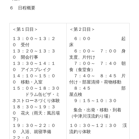
６ 日程概要
＜第１日目＞
＜第２日目＞
１３：００～１３：２
６：００ 起
０ 受付
床
１３：２０～１３：３
６：００～ ７：００ 身
０ 開会行事
支度、片付け
１３：３０～１４：１
７：００～ ７：４０ 朝
０ アイスブレイク
食（食堂食）
１４：１０～１５：０
７：４０～ ８：４５ 片
０ 移動・入室
付け・部屋清掃・荷物移動
１５：００～１８：３０
８：４５ 部
ドラム缶ピザ・ミ
屋点検
ネストローネづくり体験
９：１５～１０：３０
１８：３０～１９：３
集合・出発・移動・到着
０ 花火（雨天：風呂場
（中津川渓流釣り場）
下）
１９：３０～２２：０
１０：３０～１２：３０ 渓
０ 入浴、就寝準備
流釣り体験
２２：０