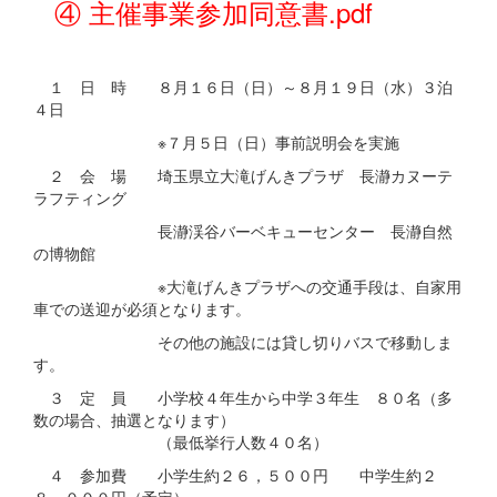
④ 主催事業参加同意書.pdf
１ 日 時 ８月１６日（日）～８月１９日（水）３泊
４日
※７月５日（日）事前説明会を実施
２ 会 場 埼玉県立大滝げんきプラザ 長瀞カヌーテ
ラフティング
長瀞渓谷バーベキューセンター 長瀞自然
の博物館
※大滝げんきプラザへの交通手段は、自家用
車での送迎が必須となります。
その他の施設には貸し切りバスで移動しま
す。
３ 定 員 小学校４年生から中学３年生 ８０名（多
数の場合、抽選となります）
（最低挙行人数４０名）
４ 参加費 小学生約２６，５００円 中学生約２
８，０００円（予定）