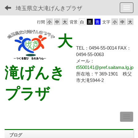
埼玉県立大滝げんきプラザ
Toggl
行間
背景
文字
大
TEL：0494-55-0014 FAX：
0494-55-
0063
メール：
滝げんき
t5500141@pref.saitama.lg.jp
所在地：〒369-1901 秩父
市大滝5944-2
プラザ
ブログ