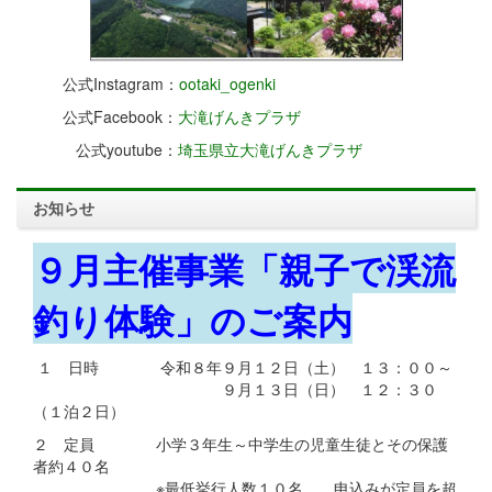
公式Instagram：
ootaki_ogenki
公式Facebook：
大滝げんきプラザ
公式youtube：
埼玉県立大滝げんきプラザ
お知らせ
９月主催事業「親子で渓流
釣り体験」のご案内
１ 日時 令和８年９月１２日（土） １３：００～
９月１３日（日） １２：３０
（１泊２日）
２ 定員 小学３年生～中学生の児童生徒とその保護
者約４０名
※最低挙行人数１０名 申込みが定員を超