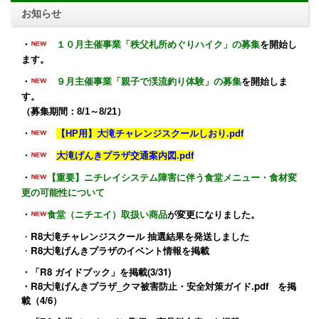
お知らせ
・
１０月主催事業「秩父札所めぐりハイク」の募集
を開始し
ます。
・
９月主催事業「親子で渓流釣り体験」の募集
を開始しま
す。
（募集期間：8/1～8/21）
・
【HP用】大滝チャレンジスクールしおり.pdf
・
大滝げんきプラザ交通案内図.pdf
・
【重要】ニチレイシステム障害に伴う食堂メニュー・食材変
更の可能性について
・
食堂（ニチエイ）取扱い商品
が変更になりました。
・
R8大滝チャレンジスクール 抽選結果を発送しました
・
R8大滝げんきプラザのイベント情報
を掲載
・
「R8 ガイドブック」
を掲載(3/31)
・
R8大滝げんきプラザ_クマ被害防止・安全対策ガイド.pdf
を掲
載（4/6）