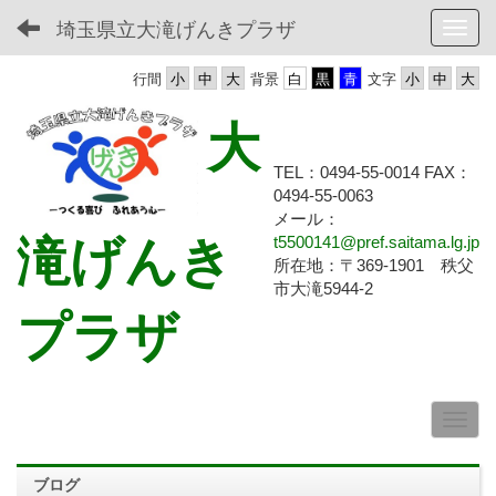
埼玉県立大滝げんきプラザ
Toggl
行間
背景
文字
大
TEL：0494-55-0014 FAX：
0494-55-
0063
メール：
滝げんき
t5500141@pref.saitama.lg.jp
所在地：〒369-1901 秩父
市大滝5944-2
プラザ
ブログ