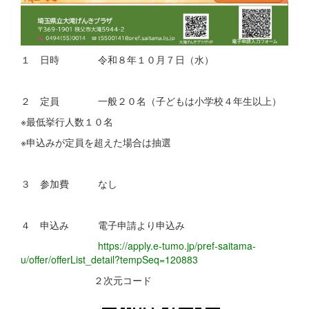
１ 日時 令和８年１０月７日（水）
２ 定員 一般２０名（子どもは小学校４年生以上）
※最低挙行人数１０名
※申込みが定員を超えた場合は抽選
３ 参加費 なし
４ 申込み 電子申請より申込み
https://apply.e-tumo.jp/pref-saitama-
u/offer/offerList_detail?tempSeq=120883
２次元コード