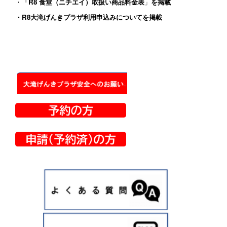
・
「R8 食堂（ニチエイ）取扱い商品料金表
」
を掲載
・
R8大滝げんきプラザ利用申込みについて
を掲載