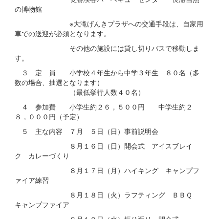
の博物館
※大滝げんきプラザへの交通手段は、自家用
車での送迎が必須となります。
その他の施設には貸し切りバスで移動しま
す。
３ 定 員 小学校４年生から中学３年生 ８０名（多
数の場合、抽選となります）
（最低挙行人数４０名）
４ 参加費 小学生約２６，５００円 中学生約２
８，０００円（予定）
５ 主な内容 ７月 ５日（日）事前説明会
８月１６日（日）開会式 アイスブレイ
ク カレーづくり
８月１７日（月）ハイキング キャンプフ
ァイア練習
８月１８日（火）ラフティング ＢＢＱ
キャンプファイア