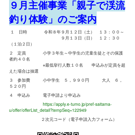
９月主催事業「親子で渓流
釣り体験」のご案内
１ 日時 令和８年９月１２日（土） １３：００～
９月１３日（日） １２：３０
（１泊２日）
２ 定員 小学３年生～中学生の児童生徒とその保護
者約４０名
※最低挙行人数１０名 申込みが定員を超
えた場合は抽選
３ 参加費 小中学生 ５，９９０円 大人 ６，
５２０円
４ 申込み 電子申請より申込み
https://apply.e-tumo.jp/pref-saitama-
u/offer/offerList_detail?tempSeq=122949
２次元コード（電子申請入力フォーム）