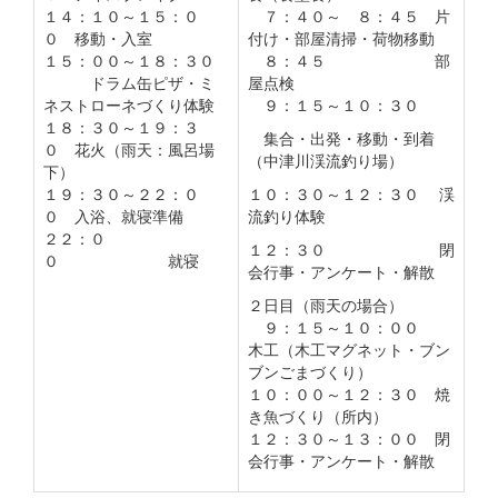
１４：１０～１５：０
７：４０～ ８：４５ 片
０ 移動・入室
付け・部屋清掃・荷物移動
１５：００～１８：３０
８：４５ 部
ドラム缶ピザ・ミ
屋点検
ネストローネづくり体験
９：１５～１０：３０
１８：３０～１９：３
集合・出発・移動・到着
０ 花火（雨天：風呂場
（中津川渓流釣り場）
下）
１９：３０～２２：０
１０：３０～１２：３０ 渓
０ 入浴、就寝準備
流釣り体験
２２：０
１２：３０ 閉
０ 就寝
会行事・アンケート・解散
２日目（雨天の場合）
９：１５～１０：００
木工（木工マグネット・ブン
ブンごまづくり）
１０：００～１２：３０ 焼
き魚づくり（所内）
１２：３０～１３：００ 閉
会行事・アンケート・解散