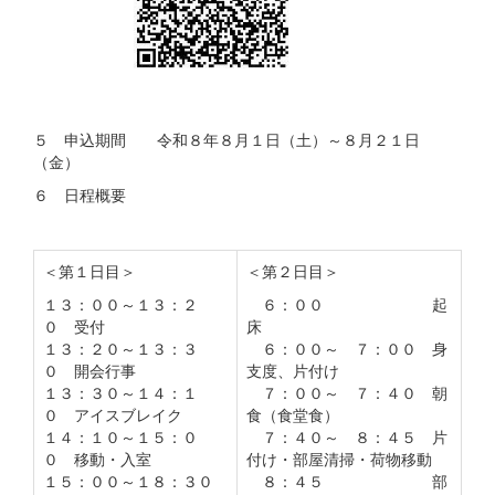
５ 申込期間 令和８年８月１日（土）～８月２１日
（金）
６ 日程概要
＜第１日目＞
＜第２日目＞
１３：００～１３：２
６：００ 起
０ 受付
床
１３：２０～１３：３
６：００～ ７：００ 身
０ 開会行事
支度、片付け
１３：３０～１４：１
７：００～ ７：４０ 朝
０ アイスブレイク
食（食堂食）
１４：１０～１５：０
７：４０～ ８：４５ 片
０ 移動・入室
付け・部屋清掃・荷物移動
１５：００～１８：３０
８：４５ 部