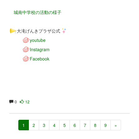
城南中学校の活動の様子
大滝げんきプラザ公式
youtube
Instagram
Facebook
0
12
1
2
3
4
5
6
7
8
9
»