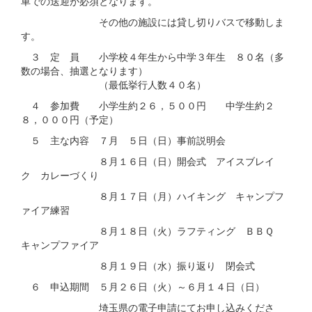
車での送迎が必須となります。
その他の施設には貸し切りバスで移動しま
す。
３ 定 員 小学校４年生から中学３年生 ８０名（多
数の場合、抽選となります）
（最低挙行人数４０名）
４ 参加費 小学生約２６，５００円 中学生約２
８，０００円（予定）
５ 主な内容 ７月 ５日（日）事前説明会
８月１６日（日）開会式 アイスブレイ
ク カレーづくり
８月１７日（月）ハイキング キャンプフ
ァイア練習
８月１８日（火）ラフティング ＢＢＱ
キャンプファイア
８月１９日（水）振り返り 閉会式
６ 申込期間 ５月２６日（火）～６月１４日（日）
埼玉県の電子申請にてお申し込みくださ