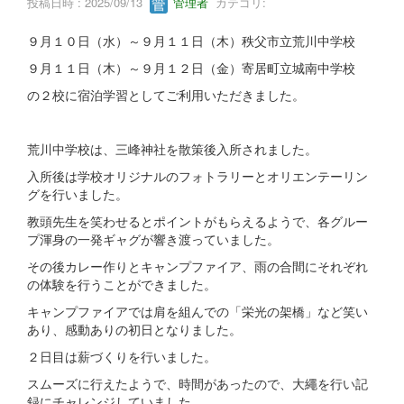
投稿日時 : 2025/09/13
管理者
カテゴリ:
９月１０日（水）～９月１１日（木）秩父市立荒川中学校
９月１１日（木）～９月１２日（金）寄居町立城南中学校
の２校に宿泊学習としてご利用いただきました。
荒川中学校は、三峰神社を散策後入所されました。
入所後は学校オリジナルのフォトラリーとオリエンテーリン
グを行いました。
教頭先生を笑わせるとポイントがもらえるようで、各グルー
プ渾身の一発ギャグが響き渡っていました。
その後カレー作りとキャンプファイア、雨の合間にそれぞれ
の体験を行うことができました。
キャンプファイアでは肩を組んでの「栄光の架橋」など笑い
あり、感動ありの初日となりました。
２日目は薪づくりを行いました。
スムーズに行えたようで、時間があったので、大繩を行い記
録にチャレンジしていました。