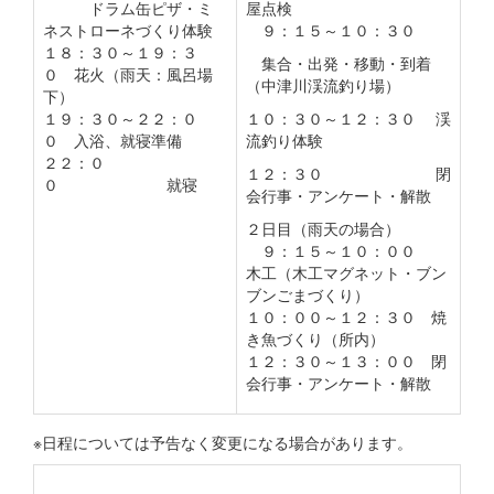
ドラム缶ピザ・ミ
屋点検
ネストローネづくり体験
９：１５～１０：３０
１８：３０～１９：３
集合・出発・移動・到着
０ 花火（雨天：風呂場
（中津川渓流釣り場）
下）
１９：３０～２２：０
１０：３０～１２：３０ 渓
０ 入浴、就寝準備
流釣り体験
２２：０
１２：３０ 閉
０ 就寝
会行事・アンケート・解散
２日目（雨天の場合）
９：１５～１０：００
木工（木工マグネット・ブン
ブンごまづくり）
１０：００～１２：３０ 焼
き魚づくり（所内）
１２：３０～１３：００ 閉
会行事・アンケート・解散
※日程については予告なく変更になる場合があります。