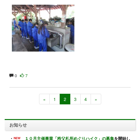
0
7
«
1
2
3
4
»
お知らせ
・
１０月主催事業「秩父札所めぐりハイク」の募集
を開始し