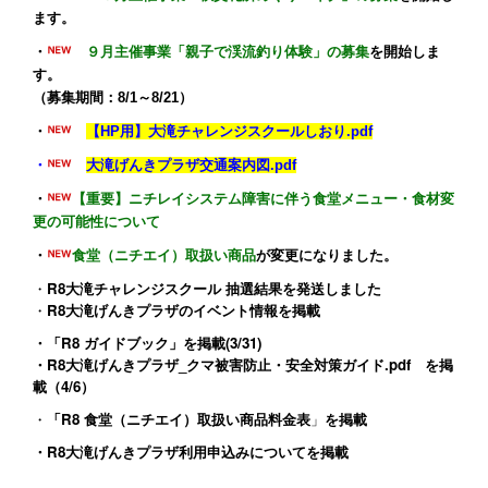
ます。
・
９月主催事業「親子で渓流釣り体験」の募集
を開始しま
す。
（募集期間：8/1～8/21）
・
【HP用】大滝チャレンジスクールしおり.pdf
・
大滝げんきプラザ交通案内図.pdf
・
【重要】ニチレイシステム障害に伴う食堂メニュー・食材変
更の可能性について
・
食堂（ニチエイ）取扱い商品
が変更になりました。
・
R8大滝チャレンジスクール 抽選結果を発送しました
・
R8大滝げんきプラザのイベント情報
を掲載
・
「R8 ガイドブック」
を掲載(3/31)
・
R8大滝げんきプラザ_クマ被害防止・安全対策ガイド.pdf
を掲
載（4/6）
・
「R8 食堂（ニチエイ）取扱い商品料金表
」
を掲載
・
R8大滝げんきプラザ利用申込みについて
を掲載