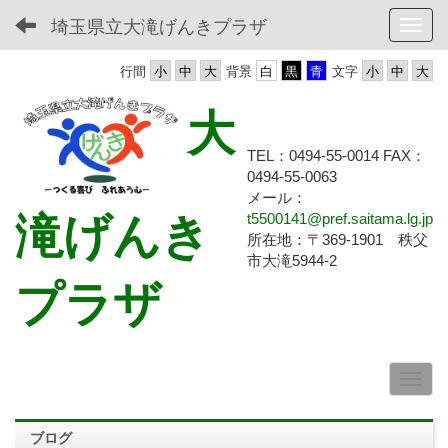
埼玉県立大滝げんきプラザ
Toggl
行間
背景
文字
大
TEL：0494-55-0014 FAX：
0494-55-
0063
メール：
滝げんき
t5500141@pref.saitama.lg.jp
所在地：〒369-1901 秩父
市大滝5944-2
プラザ
ブログ