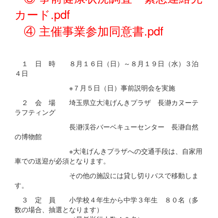
カード.pdf
④ 主催事業参加同意書.pdf
１ 日 時 ８月１６日（日）～８月１９日（水）３泊
４日
※７月５日（日）事前説明会を実施
２ 会 場 埼玉県立大滝げんきプラザ 長瀞カヌーテ
ラフティング
長瀞渓谷バーベキューセンター 長瀞自然
の博物館
※大滝げんきプラザへの交通手段は、自家用
車での送迎が必須となります。
その他の施設には貸し切りバスで移動しま
す。
３ 定 員 小学校４年生から中学３年生 ８０名（多
数の場合、抽選となります）