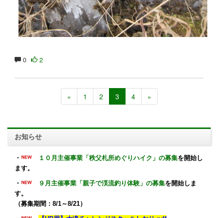
0
2
«
1
2
3
4
»
お知らせ
・
１０月主催事業「秩父札所めぐりハイク」の募集
を開始し
ます。
・
９月主催事業「親子で渓流釣り体験」の募集
を開始しま
す。
（募集期間：8/1～8/21）