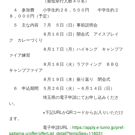
（最低挙行人数４０名）
４ 参加費 小学生約２６，５００円 中学生約２
８，０００円（予定）
５ 主な内容 ７月 ５日（日）事前説明会
８月１６日（日）開会式 アイスブレイ
ク カレーづくり
８月１７日（月）ハイキング キャンプフ
ァイア練習
８月１８日（火）ラフティング ＢＢＱ
キャンプファイア
８月１９日（水）振り返り 閉会式
６ 申込期間 ５月２６日（火）～６月１４日（日）
埼玉県の電子申請にてお申し込みくださ
い。
※下記URLかQRコードからお入りいただけ
ます。
電子申請URL：
https://apply.e-tumo.jp/pref-
saitama-u/offer/offerList_detail?tempSeq=118031