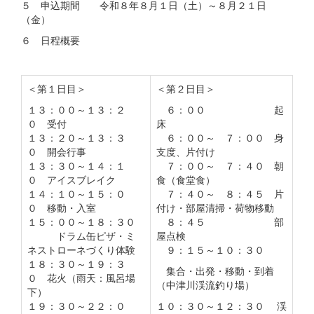
５ 申込期間 令和８年８月１日（土）～８月２１日
（金）
６ 日程概要
＜第１日目＞
＜第２日目＞
１３：００～１３：２
６：００ 起
０ 受付
床
１３：２０～１３：３
６：００～ ７：００ 身
０ 開会行事
支度、片付け
１３：３０～１４：１
７：００～ ７：４０ 朝
０ アイスブレイク
食（食堂食）
１４：１０～１５：０
７：４０～ ８：４５ 片
０ 移動・入室
付け・部屋清掃・荷物移動
１５：００～１８：３０
８：４５ 部
ドラム缶ピザ・ミ
屋点検
ネストローネづくり体験
９：１５～１０：３０
１８：３０～１９：３
集合・出発・移動・到着
０ 花火（雨天：風呂場
（中津川渓流釣り場）
下）
１９：３０～２２：０
１０：３０～１２：３０ 渓