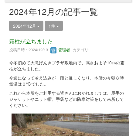
2024年12月の記事一覧
2024年12月
1件
霜柱が立ちました
投稿日時 : 2024/12/13
管理者
カテゴリ:
今冬初めて大滝げんきプラザ敷地内で、高さおよそ10㎝の霜
柱が立ちました。
今週になって冷え込みが一段と厳しくなり、本所の今朝８時
気温は０℃でした。
これから本所をご利用する皆さんにおかれましては、厚手の
ジャケットやニット帽、手袋などの防寒対策をして来所して
ください。