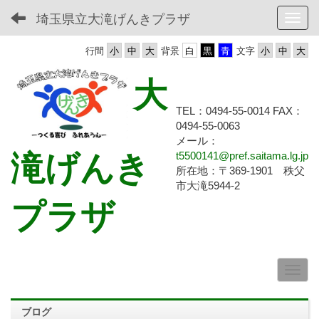
埼玉県立大滝げんきプラザ
Toggl
行間
背景
文字
大
TEL：0494-55-0014 FAX：
0494-55-
0063
メール：
滝げんき
t5500141@pref.saitama.lg.jp
所在地：〒369-1901 秩父
市大滝5944-2
プラザ
ブログ