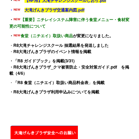
・
【HP用】大滝チャレンジスクールしおり.pdf
・
大滝げんきプラザ交通案内図.pdf
・
【重要】ニチレイシステム障害に伴う食堂メニュー・食材変
更の可能性について
・
食堂（ニチエイ）取扱い商品
が変更になりました。
・
R8大滝チャレンジスクール 抽選結果を発送しました
・
R8大滝げんきプラザのイベント情報
を掲載
・
「R8 ガイドブック」
を掲載(3/31)
・
R8大滝げんきプラザ_クマ被害防止・安全対策ガイド.pdf
を掲
載（4/6）
・
「R8 食堂（ニチエイ）取扱い商品料金表
」
を掲載
・
R8大滝げんきプラザ利用申込みについて
を掲載