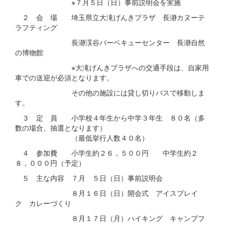
※７月５日（日）事前説明会を実施
２ 会 場 埼玉県立大滝げんきプラザ 長瀞カヌーテ
ラフティング
長瀞渓谷バーベキューセンター 長瀞自然
の博物館
※大滝げんきプラザへの交通手段は、自家用
車での送迎が必須となります。
その他の施設には貸し切りバスで移動しま
す。
３ 定 員 小学校４年生から中学３年生 ８０名（多
数の場合、抽選となります）
（最低挙行人数４０名）
４ 参加費 小学生約２６，５００円 中学生約２
８，０００円（予定）
５ 主な内容 ７月 ５日（日）事前説明会
８月１６日（日）開会式 アイスブレイ
ク カレーづくり
８月１７日（月）ハイキング キャンプフ