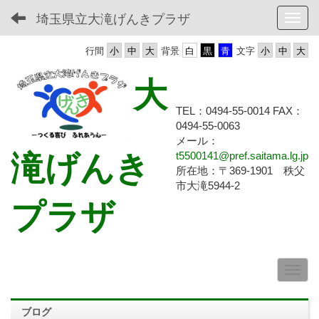
埼玉県立大滝げんきプラザ
Toggl
行間
背景
文字
大
TEL：0494-55-0014 FAX：
0494-55-
0063
メール：
滝げんき
t5500141@pref.saitama.lg.jp
所在地：〒369-1901 秩父
市大滝5944-2
プラザ
ブログ