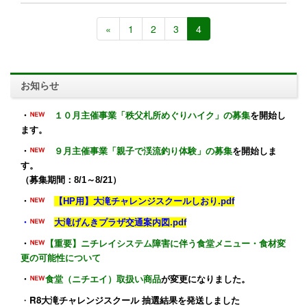
«
1
2
3
4
お知らせ
・
１０月主催事業「秩父札所めぐりハイク」の募集
を開始し
ます。
・
９月主催事業「親子で渓流釣り体験」の募集
を開始しま
す。
（募集期間：8/1～8/21）
・
【HP用】大滝チャレンジスクールしおり.pdf
・
大滝げんきプラザ交通案内図.pdf
・
【重要】ニチレイシステム障害に伴う食堂メニュー・食材変
更の可能性について
・
食堂（ニチエイ）取扱い商品
が変更になりました。
・
R8大滝チャレンジスクール 抽選結果を発送しました