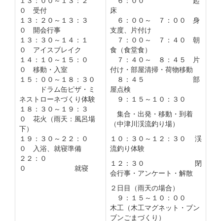
０ 受付
床
１３：２０～１３：３
６：００～ ７：００ 身
０ 開会行事
支度、片付け
１３：３０～１４：１
７：００～ ７：４０ 朝
０ アイスブレイク
食（食堂食）
１４：１０～１５：０
７：４０～ ８：４５ 片
０ 移動・入室
付け・部屋清掃・荷物移動
１５：００～１８：３０
８：４５ 部
ドラム缶ピザ・ミ
屋点検
ネストローネづくり体験
９：１５～１０：３０
１８：３０～１９：３
集合・出発・移動・到着
０ 花火（雨天：風呂場
（中津川渓流釣り場）
下）
１９：３０～２２：０
１０：３０～１２：３０ 渓
０ 入浴、就寝準備
流釣り体験
２２：０
１２：３０ 閉
０ 就寝
会行事・アンケート・解散
２日目（雨天の場合）
９：１５～１０：００
木工（木工マグネット・ブン
ブンごまづくり）