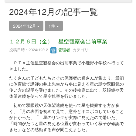
2024年12月の記事一覧
2024年12月
1件
１２月６日（金） 星空観察会出前事業
投稿日時 : 2024/12/12
管理者
カテゴリ:
ＰＴＡ主催星空観察会の出前事業で小鹿野小学校へ行って
きました。
たくさんの子どもたちとその保護者の皆さんが集まり、最初
に体育館で講師の井上先生から冬に見える星の話や双眼鏡の
使い方の説明を受けました。その後校庭に出て、双眼鏡や天
体望遠鏡を使って星空観察を行いました。
初めて双眼鏡や天体望遠鏡を使って星を観察する方が多
く、「月の表面を初めて見て、意外とボコボコしていること
がわかった」「土星のリングが実際に見えたので驚いた」
「時間がたつと星の見える位置が変わっていく様子が確認で
きた」などの感動する声が聞こえました。