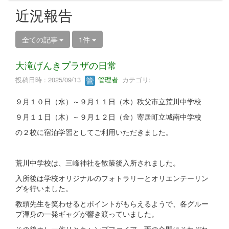
近況報告
全ての記事
1件
大滝げんきプラザの日常
投稿日時 : 2025/09/13
管理者
カテゴリ:
９月１０日（水）～９月１１日（木）秩父市立荒川中学校
９月１１日（木）～９月１２日（金）寄居町立城南中学校
の２校に宿泊学習としてご利用いただきました。
荒川中学校は、三峰神社を散策後入所されました。
入所後は学校オリジナルのフォトラリーとオリエンテーリン
グを行いました。
教頭先生を笑わせるとポイントがもらえるようで、各グルー
プ渾身の一発ギャグが響き渡っていました。
その後カレー作りとキャンプファイア、雨の合間にそれぞれ