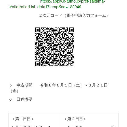
https://apply.e-tumo.jp/pref-saitama-
u/offer/offerList_detail?tempSeq=122949
２次元コード（電子申請入力フォーム）
５ 申込期間 令和８年８月１日（土）～８月２１日
（金）
６ 日程概要
＜第１日目＞
＜第２日目＞
１３：００～１３：２
６：００ 起