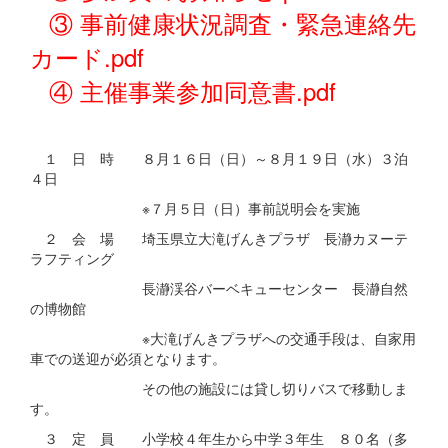
③ 事前健康状況調査・緊急連絡先
カード.pdf
④ 主催事業参加同意書.pdf
１ 日 時 ８月１６日（日）～８月１９日（水）３泊
４日
※７月５日（日）事前説明会を実施
２ 会 場 埼玉県立大滝げんきプラザ 長瀞カヌーテ
ラフティング
長瀞渓谷バーベキューセンター 長瀞自然
の博物館
※大滝げんきプラザへの交通手段は、自家用
車での送迎が必須となります。
その他の施設には貸し切りバスで移動しま
す。
３ 定 員 小学校４年生から中学３年生 ８０名（多