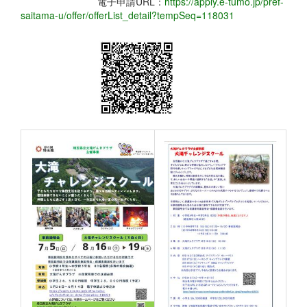
電子申請URL：
https://apply.e-tumo.jp/pref-
saitama-u/offer/offerList_detail?tempSeq=118031