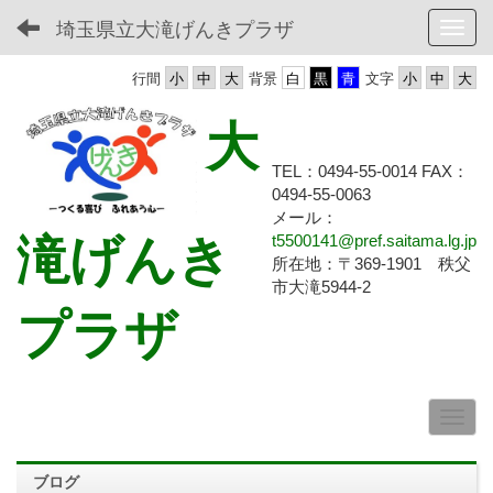
埼玉県立大滝げんきプラザ
Toggl
行間
背景
文字
大
TEL：0494-55-0014 FAX：
0494-55-
0063
メール：
滝げんき
t5500141@pref.saitama.lg.jp
所在地：〒369-1901 秩父
市大滝5944-2
プラザ
ブログ