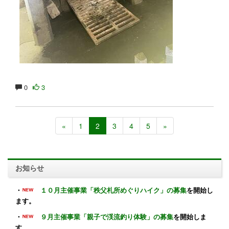
0
3
«
1
2
3
4
5
»
お知らせ
・
１０月主催事業「秩父札所めぐりハイク」の募集
を開始し
ます。
・
９月主催事業「親子で渓流釣り体験」の募集
を開始しま
す。