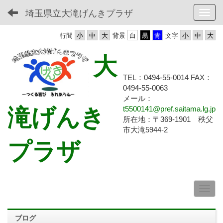
埼玉県立大滝げんきプラザ
Toggl
行間
背景
文字
大
TEL：0494-55-0014 FAX：
0494-55-
0063
メール：
滝げんき
t5500141@pref.saitama.lg.jp
所在地：〒369-1901 秩父
市大滝5944-2
プラザ
ブログ