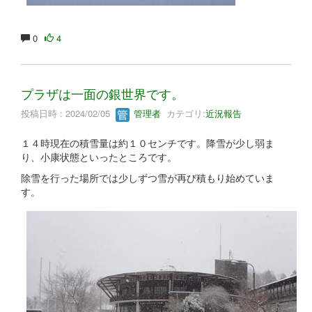
0
4
プラザは一面の銀世界です。
投稿日時 : 2024/02/05
管理者
カテゴリ:
近況報告
１４時現在の積雪量は約１０センチです。降雪が少し弱ま
り、小康状態といったところです。
除雪を行った場所では少しずつ雪が再び積もり始めていま
す。