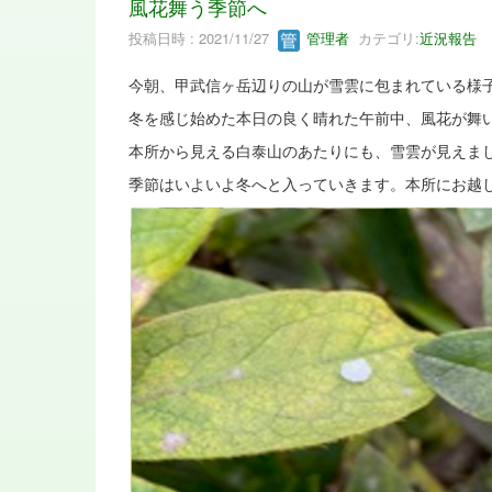
風花舞う季節へ
投稿日時 : 2021/11/27
管理者
カテゴリ:
近況報告
今朝、甲武信ヶ岳辺りの山が雪雲に包まれている様
冬を感じ始めた本日の良く晴れた午前中、風花が舞
本所から見える白泰山のあたりにも、雪雲が見えま
季節はいよいよ冬へと入っていきます。本所にお越