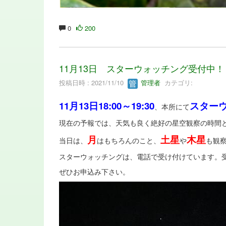
0
200
11月13日 スターウォッチング受付中！
投稿日時 : 2021/11/10
管理者
カテゴリ:
11月13日18:00～19:30
スター
、本所にて
現在の予報では、天気も良く絶好の星空観察の時間
月
土星
木星
当日は、
はもちろんのこと、
や
も観
スターウォッチングは、電話で受け付けています。受
ぜひお申込み下さい。