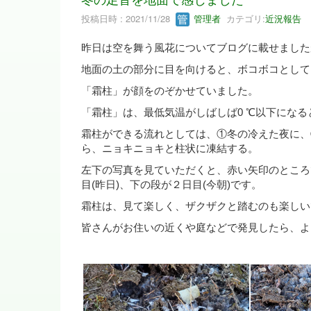
投稿日時 : 2021/11/28
管理者
カテゴリ:
近況報告
昨日は空を舞う風花についてブログに載せました
地面の土の部分に目を向けると、ボコボコとして
「霜柱」が顔をのぞかせていました。
「霜柱」は、最低気温がしばしば0 ℃以下にな
霜柱ができる流れとしては、①冬の冷えた夜に、
ら、ニョキニョキと柱状に凍結する。
左下の写真を見ていただくと、赤い矢印のところ
目(昨日)、下の段が２日目(今朝)です。
霜柱は、見て楽しく、ザクザクと踏むのも楽しい
皆さんがお住いの近くや庭などで発見したら、よ