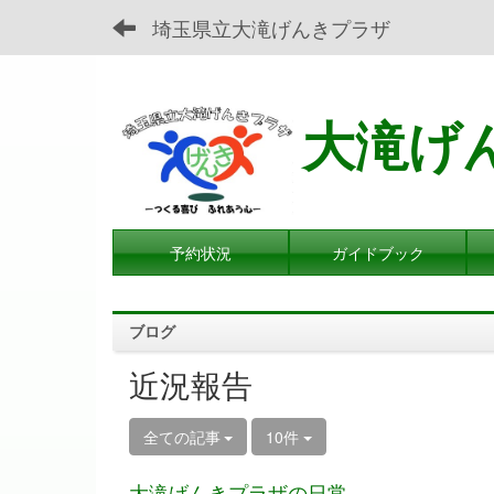
埼玉県立大滝げんきプラザ
大滝げ
予約状況
ガイドブック
ブログ
近況報告
全ての記事
10件
大滝げんきプラザの日常