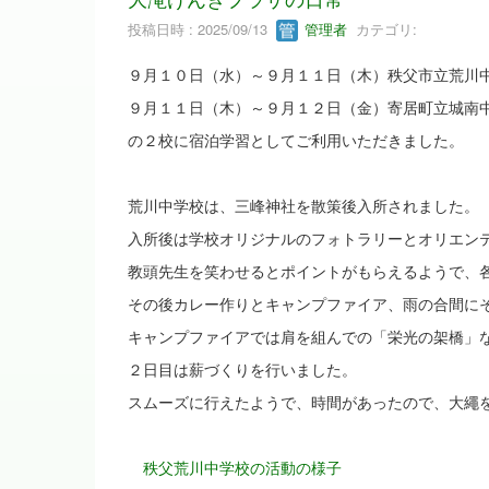
投稿日時 : 2025/09/13
管理者
カテゴリ:
９月１０日（水）～９月１１日（木）秩父市立荒川
９月１１日（木）～９月１２日（金）寄居町立城南
の２校に宿泊学習としてご利用いただきました。
荒川中学校は、三峰神社を散策後入所されました。
入所後は学校オリジナルのフォトラリーとオリエン
教頭先生を笑わせるとポイントがもらえるようで、
その後カレー作りとキャンプファイア、雨の合間に
キャンプファイアでは肩を組んでの「栄光の架橋」
２日目は薪づくりを行いました。
スムーズに行えたようで、時間があったので、大繩
秩父荒川中学校の活動の様子