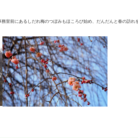
事務室前にあるしだれ梅のつぼみもほころび始め、だんだんと春の訪れ