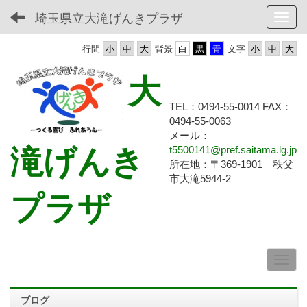
埼玉県立大滝げんきプラザ
Toggl
行間
背景
文字
大
TEL：0494-55-0014 FAX：
0494-55-
0063
メール：
滝げんき
t5500141@pref.saitama.lg.jp
所在地：〒369-1901 秩父
市大滝5944-2
プラザ
ブログ