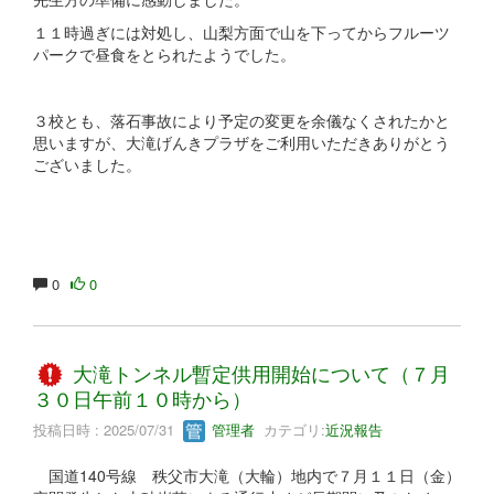
１１時過ぎには対処し、山梨方面で山を下ってからフルーツ
パークで昼食をとられたようでした。
３校とも、落石事故により予定の変更を余儀なくされたかと
思いますが、大滝げんきプラザをご利用いただきありがとう
ございました。
0
0
大滝トンネル暫定供用開始について（７月
３０日午前１０時から）
投稿日時 : 2025/07/31
管理者
カテゴリ:
近況報告
国道140号線 秩父市大滝（大輪）地内で７月１１日（金）