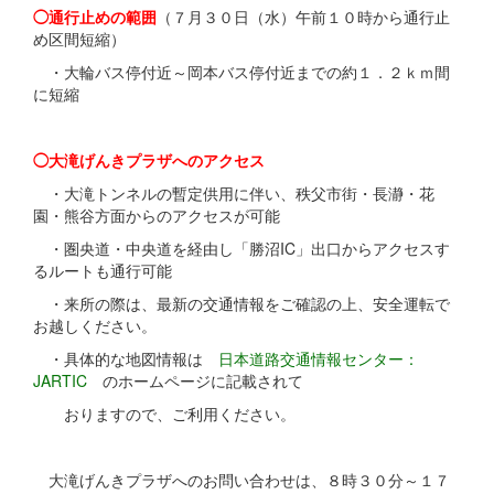
◯通行止めの範囲
（７月３０日（水）午前１０時から通行止
め区間短縮）
・大輪バス停付近～岡本バス停付近までの約１．２ｋｍ間
に短縮
◯大滝げんきプラザへのアクセス
・大滝トンネルの暫定供用に伴い、秩父市街・長瀞・花
園・熊谷方面からのアクセスが可能
・圏央道・中央道を経由し「勝沼IC」出口からアクセスす
るルートも通行可能
・来所の際は、最新の交通情報をご確認の上、安全運転で
お越しください。
・具体的な地図情報は
日本道路交通情報センター：
JARTIC
のホームページに記載されて
おりますので、ご利用ください。
大滝げんきプラザへのお問い合わせは、８時３０分～１７