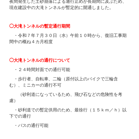
夜間発生した土砂崩落による通行止めが長期間に及ぶため、
現在建設中の大滝トンネルが暫定的に開通しました。
◯大滝トンネルの暫定通行期間
・令和７年７月３０日（水）午前１０時から、復旧工事期
間中の概ね４カ月程度
◯大滝トンネルの通行について
・２４時間対面での通行可能
・歩行者、自転車、二輪（原付以上のバイクで三輪含
む）、ミニカーの通行不可
（砂利道になっているため、飛び石などの危険性を考
慮）
・砂利道での暫定供用のため、最徐行（１５ｋｍ／ｈ）以
下での通行
・バスの通行可能