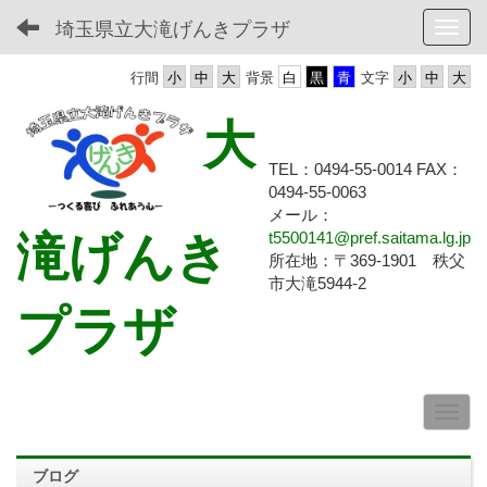
埼玉県立大滝げんきプラザ
Toggl
行間
背景
文字
大
TEL：0494-55-0014 FAX：
0494-55-
0063
メール：
滝げんき
t5500141@pref.saitama.lg.jp
所在地：〒369-1901 秩父
市大滝5944-2
プラザ
ブログ