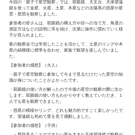
今回の「親子で星空観察」では、双眼鏡、天文台、天体望遠
鏡を使って金星、火星、土星、木星などの太陽系の惑星や星
雲・星団を観察しました。
参加者の皆さんは、双眼鏡の構え方や目への当て方、角度の
測定方法などの説明に耳を傾け、次第に操作に慣れていく様
子が見られました。
夜の観察会では学習したことを活かして、土星のリングや木
星の縞模様に標準を合わせ、家族で観望を楽しんでいまし
た。
【参加者の感想】（大人）
・親子で星空観察に参加して今まで見るだけだった星空の知
識が身についたことがよかったです。
・双眼鏡の使い方が解ったので今後の星空の観察の際に生か
します。双眼鏡の使い方もわかりやすく教えていただき、１
人でも星を観察できました。
・惑星の模様やリング、どれも魅力的ですごく楽しかったで
す。望遠鏡も初めて星を見て感動しました。
【参加者の感想】（子供）
・普段見ることのできない星を大きな天体望遠鏡で観察が