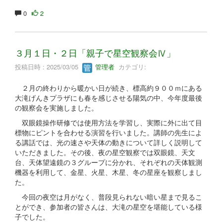
0
2
３月１日・２日「親子で星空観察会Ⅳ」
投稿日時 : 2025/03/05
管理者
カテゴリ:
２月の終わりから暖かい日が続き、標高約９００ｍにある
大滝げんきプラザにも春を感じさせる陽気の中、今年度最後
の観察会を実施しました。
双眼鏡操作研修では使用方法を学習し、実際に外に出て目
標物にピントを合わせる演習を行いました。講師の先生によ
る講話では、光の速さや天体の動きについて詳しく説明して
いただきました。その後、夜の星空観察では双眼鏡、天文
台、天体望遠鏡の３グループに分かれ、それぞれの天体観測
機器を利用して、金星、火星、木星、冬の星座を観察しまし
た。
今回の夜空は月がなく、普段見られない暗い星まで見るこ
とができ、参加者の皆さんは、大滝の星空を堪能している様
子でした。