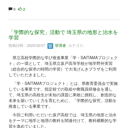
0
2
「学際的な探究」活動で 埼玉県の地形と治水を
学習
投稿日時 : 2025/02/07
管理者
カテゴリ:
県立高校学際的な学び推進事業「学・SAITAMAプロジェク
ト」の一環として、埼玉県立坂戸高等学校が地学野外実習
（総合的な探求の時間の学習）で大滝げんきプラザをご利用
していただきました。
「学・SAITAMAプロジェクト」とは、県教育委員会で実施
している事業です。指定校での取組や教職員研修会を通し
て、埼玉県の高校生が未知の課題に果敢に挑戦し、創造的な
未来を築いていく力を育むために、「学際的な探究」活動を
推進している事業です。
今回ご利用いただいた坂戸高校では、埼玉県の地形と治水
をテーマに地学と地理の教科を関連付けて、教科横断的な学
習を進めていました。