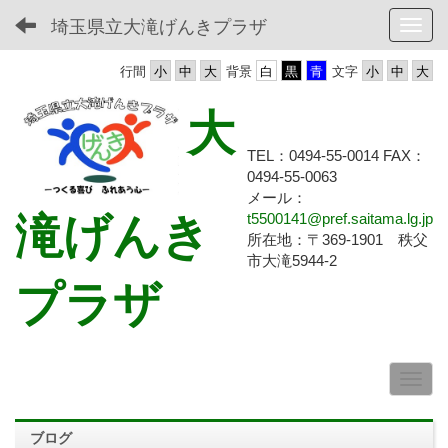
埼玉県立大滝げんきプラザ
Toggl
行間
背景
文字
大
TEL：0494-55-0014 FAX：
0494-55-
0063
メール：
滝げんき
t5500141@pref.saitama.lg.jp
所在地：〒369-1901 秩父
市大滝5944-2
プラザ
ブログ