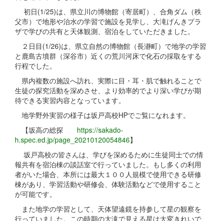
初日(1/25)は、県立川の博物館（寄居町）、合角ダム（秩
父市）で地形や治水の学習で施設を見学し、大滝げんきプラ
ザで学びの共有と天体観測、宿泊をしていただきました。
２日目(1/26)は、県立自然の博物館（長瀞町）で地学の学習
と鹿島古墳群（深谷市）近くの荒川河床で化石の採取をする
行程でした。
県内複数の施設へ訪れ、実際に目・耳・肌で触れることで
生徒の探究活動を深めさせ、より効率的でより深い学びが期
待できる実習内容となっています。
地学野外実習の様子は坂戸高校HPでご覧になれます。
【坂高の総探
https://sakado-
h.spec.ed.jp/page_20210120054846
】
坂戸高校の皆さんは、学びを深めるために生徒同士での情
報共有を宿泊棟の談話室で行っていました。もし多くの利用
者がいた場合、本所には最大１００人規模で使用できる研修
棟があり、学習活動や研修会、体験活動などで使用すること
が可能です。
また地学の学習として、天体望遠鏡を持参して星の観察を
行っていました。この時期の大滝で見える星は大変きれいで