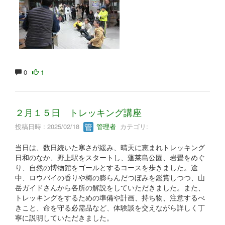
0
1
２月１５日 トレッキング講座
投稿日時 : 2025/02/18
管理者
カテゴリ:
当日は、数日続いた寒さが緩み、晴天に恵まれトレッキング
日和のなか、野上駅をスタートし、蓬莱島公園、岩畳をめぐ
り、自然の博物館をゴールとするコースを歩きました。途
中、ロウバイの香りや梅の膨らんだつぼみを鑑賞しつつ、山
岳ガイドさんから各所の解説をしていただきました。また、
トレッキングをするための準備や計画、持ち物、注意するべ
きこと、命を守る必需品など、体験談を交えながら詳しく丁
寧に説明していただきました。