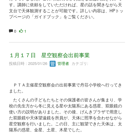
す。講師に依頼をしていただければ、星の話を聞きながら天
文台で天体観測することが可能です。詳しい内容は、HPトッ
プページの「ガイドブック」をご覧ください。
0
1
１月１７日 星空観察会出前事業
投稿日時 : 2025/01/26
管理者
カテゴリ:
ＰＴＡ主催星空観察会の出前事業で丹荘小学校へ行ってき
ました。
たくさんの子どもたちとその保護者の皆さんが集まり、学
校の先生方から冬に見える星や太陽系にある惑星、双眼鏡の
使い方の説明がありました。その後、げんきプラザで用意し
た双眼鏡や天体望遠鏡を所員が、天体に照準を合わせながら
星空観察を行いました。この日、主に観望できた天体は、太
陽系の惑星、金星、土星、木星でした。