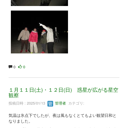
0
0
１月１１日(土)・１２日(日) 惑星が広がる星空
観察
投稿日時 : 2025/01/13
管理者
カテゴリ:
気温は氷点下でしたが、夜は風もなくとてもよい観望日和と
なりました。