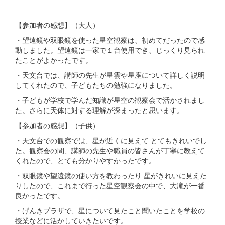
【参加者の感想】（大人）
・望遠鏡や双眼鏡を使った星空観察は、初めてだったので感
動しました。望遠鏡は一家で１台使用でき、じっくり見られ
たことがよかったです。
・天文台では、講師の先生が星雲や星座について詳しく説明
してくれたので、子どもたちの勉強になりました。
・子どもが学校で学んだ知識が星空の観察会で活かされまし
た。さらに天体に対する理解が深まったと思います。
【参加者の感想】（子供）
・天文台での観察では、星が近くに見えて とてもきれいでし
た。観察会の間、講師の先生や職員の皆さんが丁寧に教えて
くれたので、とても分かりやすかったです。
・双眼鏡や望遠鏡の使い方を教わったり 星がきれいに見えた
りしたので、これまで行った星空観察会の中で、大滝が一番
良かったです。
・げんきプラザで、星について見たこと聞いたことを学校の
授業などに活かしていきたいです。